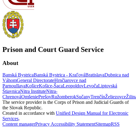
Prison and Court Guard Service
About
Banská Bystrica
Banská Bystrica - Kraľová
Bratislava
Dubnica nad
Váhom
General Directorate
Hrnčiarovce nad
Parnou
Ilava
Košice
Košice-Šaca
Leopoldov
Levoča
Liptovská
Štiavnica
Nitra Institute
Nitra-
Chrenová
Omšenie
Prešov
Ružomberok
Sučany
Trenčín
Želiezovce
Žilin
The service provider is the Corps of Prison and Judicial Guards of
the Slovak Republic.
Created in accordance with
Unified Design Manual for Electronic
Services
.
Content manager
Privacy
Accessibility Statement
Sitemap
RSS