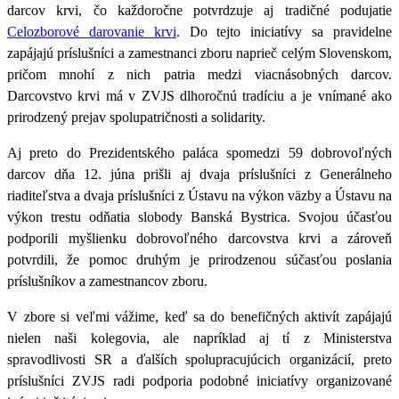
darcov krvi
, čo každoročne potvrdzuje aj tradičné podujatie
Celozborové darovanie krvi
. Do tejto iniciatívy sa pravidelne
zapájajú príslušníci a zamestnanci zboru naprieč celým Slovenskom,
pričom mnohí z nich patria medzi viacnásobných darcov.
Darcovstvo krvi má v ZVJS dlhoročnú tradíciu a je vnímané ako
prirodzený prejav spolupatričnosti a solidarity.
Aj preto do Prezidentského paláca spomedzi 59 dobrovoľných
darcov
dňa 12. júna prišli aj dvaja príslušníci z Generálneho
riaditeľstva a dvaja príslušníci z Ústavu na výkon väzby a Ústavu na
výkon trestu odňatia slobody Banská Bystrica
. Svojou účasťou
podporili myšlienku dobrovoľného darcovstva krvi a zároveň
potvrdili, že pomoc druhým je prirodzenou súčasťou poslania
príslušníkov a zamestnancov zboru.
V zbore si veľmi vážime, keď sa do benefičných aktivít zapájajú
nielen naši kolegovia, ale napríklad aj tí z Ministerstva
spravodlivosti SR a ďalších spolupracujúcich organizácií, preto
príslušníci ZVJS radi podporia podobné iniciatívy organizované