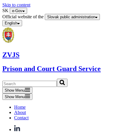
Skip to content
SK
e-Gov
Official website of the
Slovak public administration
English
ZVJS
Prison and Court Guard Service
Show Menu
Show Menu
Home
About
Contact