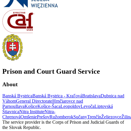
Prison and Court Guard Service
About
Banská Bystrica
Banská Bystrica - Kraľová
Bratislava
Dubnica nad
Váhom
General Directorate
Hrnčiarovce nad
Parnou
Ilava
Košice
Košice-Šaca
Leopoldov
Levoča
Liptovská
Štiavnica
Nitra Institute
Nitra-
Chrenová
Omšenie
Prešov
Ružomberok
Sučany
Trenčín
Želiezovce
Žilin
The service provider is the Corps of Prison and Judicial Guards of
the Slovak Republic.