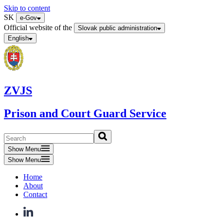
Skip to content
SK
e-Gov
Official website of the
Slovak public administration
English
ZVJS
Prison and Court Guard Service
Show Menu
Show Menu
Home
About
Contact