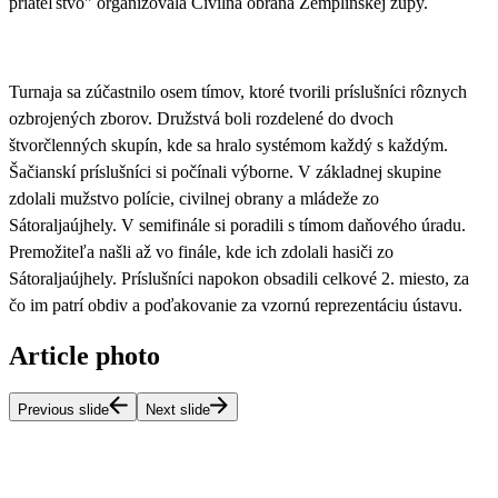
priateľstvo" organizovala Civilná obrana Zemplínskej župy.
Turnaja sa zúčastnilo
osem tímov, ktoré tvorili príslušníci rôznych
ozbrojených zborov
. Družstvá boli rozdelené do dvoch
štvorčlenných skupín, kde sa hralo systémom každý s každým.
Šačianskí príslušníci si počínali výborne. V základnej skupine
zdolali mužstvo polície, civilnej obrany a mládeže zo
Sátoraljaújhely. V semifinále si poradili s tímom daňového úradu.
Premožiteľa našli až vo finále, kde ich zdolali hasiči zo
Sátoraljaújhely.
Príslušníci napokon obsadili celkové 2. miesto, za
čo im patrí obdiv a poďakovanie za vzornú reprezentáciu ústavu
.
Article photo
Previous slide
Next slide