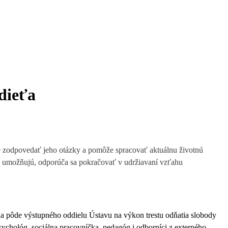
dieťa
e zodpovedať jeho otázky a pomôže spracovať aktuálnu životnú
aťa umožňujú, odporúča sa pokračovať v udržiavaní vzťahu
na pôde výstupného oddielu Ústavu na výkon trestu odňatia slobody
 psychológ, sociálna pracovníčka, pedagóg i odborníci z externého