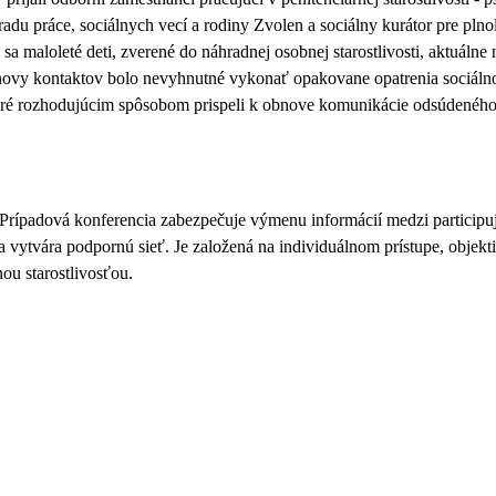
radu práce, sociálnych vecí a rodiny Zvolen a sociálny kurátor pre pln
 maloleté deti, zverené do náhradnej osobnej starostlivosti, aktuálne
vy kontaktov bolo nevyhnutné vykonať opakovane opatrenia sociálnop
, ktoré rozhodujúcim spôsobom prispeli k obnove komunikácie odsúden
 Prípadová konferencia zabezpečuje výmenu informácií medzi participu
a vytvára podpornú sieť. Je založená na individuálnom prístupe, objekti
nou starostlivosťou.