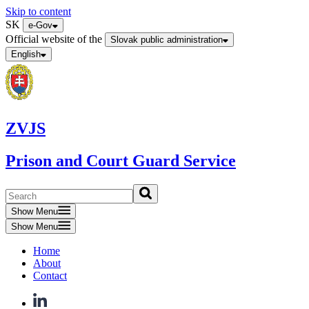
Skip to content
SK
e-Gov
Official website of the
Slovak public administration
English
ZVJS
Prison and Court Guard Service
Show Menu
Show Menu
Home
About
Contact