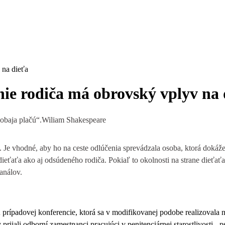
 na dieťa
ie rodiča má obrovský vplyv na 
 obaja plačú“.Wiliam Shakespeare
 Je vhodné, aby ho na ceste odlúčenia sprevádzala osoba, ktorá dokáž
 dieťaťa ako aj odsúdeného rodiča. Pokiaľ to okolnosti na strane dieť
análov.
u
prípadovej konferencie, ktorá
sa v modifikovanej podobe realizovala 
 prijali odborní zamestnanci pracujúci v penitenciárnej starostlivosti -