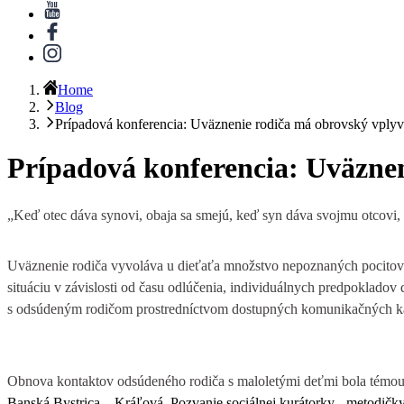
Home
Blog
Prípadová konferencia: Uväznenie rodiča má obrovský vplyv
Prípadová konferencia: Uväznen
„
Keď otec dáva synovi, obaja sa smejú, keď syn dáva svojmu otcovi,
Uväznenie rodiča vyvoláva u dieťaťa množstvo nepoznaných pocitov.
situáciu v závislosti od času odlúčenia, individuálnych predpokladov
s odsúdeným rodičom prostredníctvom dostupných komunikačných k
Obnova kontaktov odsúdeného rodiča s maloletými deťmi bola témo
Banská Bystrica – Kráľová
. Pozvanie sociálnej kurátorky - metodičky