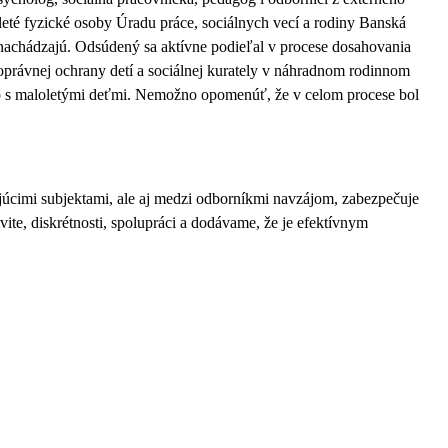
oleté fyzické osoby Úradu práce, sociálnych vecí a rodiny Banská
 nachádzajú.
Odsúdený sa aktívne podieľal v procese dosahovania
rávnej ochrany detí a sociálnej kurately v náhradnom rodinnom
ého s maloletými deťmi. Nemožno opomenúť, že v celom procese bol
júcimi subjektami, ale aj medzi odborníkmi navzájom, zabezpečuje
vite, diskrétnosti, spolupráci a dodávame, že je efektívnym