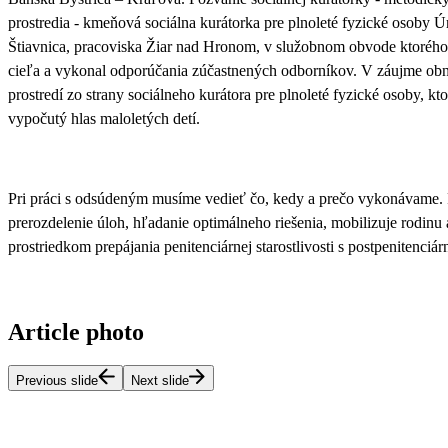
prostredia - kmeňová sociálna kurátorka pre plnoleté fyzické osoby Ú
Štiavnica, pracoviska Žiar nad Hronom, v služobnom obvode ktorého sa
cieľa a vykonal odporúčania zúčastnených odborníkov.
V záujme obno
prostredí zo strany sociálneho kurátora pre plnoleté fyzické osoby
vypočutý hlas maloletých detí.
Pri práci s odsúdeným musíme vedieť čo, kedy a prečo vykonávame
.
prerozdelenie úloh, hľadanie optimálneho riešenia, mobilizuje rodinu 
prostriedkom prepájania penitenciárnej starostlivosti s postpenitenciár
Article photo
Previous slide
Next slide