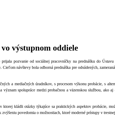
i vo výstupnom oddiele
 prijala pozvanie od sociálnej pracovníčky na prednášku do Ústavu
e. Cieľom návštevy bola odborná prednáška pre odsúdených, zameraná
čných a mediačných úradníkov, s procesom výkonu probácie, s alternat
aznila význam spolupráce medzi probačnou a väzenskou službou, ako 
 v ktorej kládli otázky týkajúce sa praktických aspektov probácie, m
a k zvýšeniu povedomia o možnostiach, ktoré moderné prístupy v trestnej 