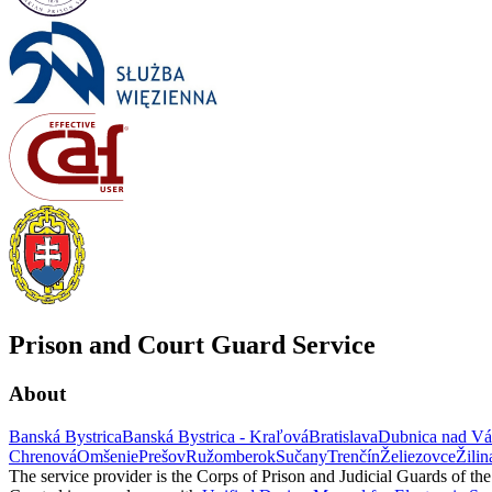
Prison and Court Guard Service
About
Banská Bystrica
Banská Bystrica - Kraľová
Bratislava
Dubnica nad V
Chrenová
Omšenie
Prešov
Ružomberok
Sučany
Trenčín
Želiezovce
Žilin
The service provider is the Corps of Prison and Judicial Guards of th