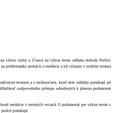
 na výkon väzby a Ústavu na výkon trestu odňatia slobody Prešov,
 na problematiku probácie
a mediácie a ich význam v systéme trestnej
ívnymi trestami a s možnosťami, ktoré tieto inštitúty ponúkajú pri
aj dôležitosť zodpovedného prístupu odsúdených k plneniu podmienok
ožností mediácie v trestných veciach či podmienok pre výkon trestu v
justícii ponúkajú.