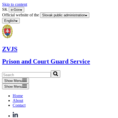
Skip to content
SK
e-Gov
Official website of the
Slovak public administration
English
ZVJS
Prison and Court Guard Service
Show Menu
Show Menu
Home
About
Contact