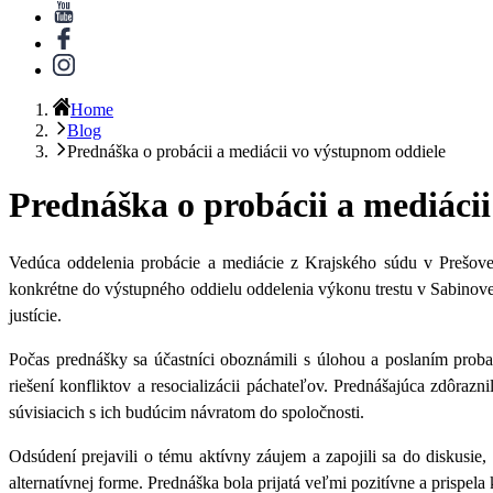
Home
Blog
Prednáška o probácii a mediácii vo výstupnom oddiele
Prednáška o probácii a mediáci
Vedúca oddelenia probácie a mediácie z Krajského súdu v Prešove
konkrétne do výstupného oddielu oddelenia výkonu trestu v Sabinov
justície.
Počas prednášky sa účastníci oboznámili s úlohou a poslaním proba
riešení konfliktov a resocializácii páchateľov. Prednášajúca zdôr
súvisiacich s ich budúcim návratom do spoločnosti.
Odsúdení prejavili o tému aktívny záujem a zapojili sa do diskusie,
alternatívnej forme. Prednáška bola prijatá veľmi pozitívne a prispel