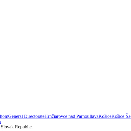
áhom
General Directorate
Hrnčiarovce nad Parnou
Ilava
Košice
Košice-Ša
a
e Slovak Republic.