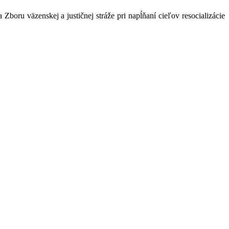
oru väzenskej a justičnej stráže pri napĺňaní cieľov resocializácie