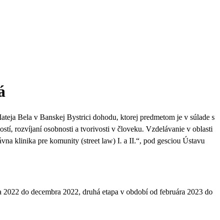
á
Mateja Bela v Banskej Bystrici dohodu
, ktorej predmetom je v súlade s
tí, rozvíjaní osobnosti a tvorivosti v človeku. Vzdelávanie v oblasti
a klinika pre komunity (street law) I. a II.
“, pod gesciou Ústavu
a 2022 do decembra 2022, druhá etapa v období od februára 2023 do