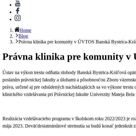
Home
Blog
Právna klinika pre komunity v ÚVTOS Banská Bystrica-Kr
Právna klinika pre komunity 
Ústav na výkon trestu odňatia slobody Banská Bystrica-Kráľová opät
poslaním právnickej fakulty a úlohami a pôsobnosťou Zboru väzenskej a
práva, určené aj pre odsúdených nachádzajúcich sa vo výkone trestu 
klinického vzdelávania pri Právnickej fakulte Univerzity Mateja Bela 
Realizácia vzdelávacieho programu v školskom roku 2022/2023 je ro
mája 2023. Deväťdesiatminútové stretnutia sa budú konať jedenkrát z