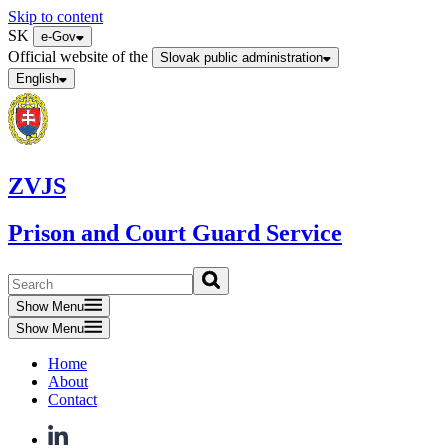
Skip to content
SK
e-Gov
Official website of the
Slovak public administration
English
ZVJS
Prison and Court Guard Service
Show Menu
Show Menu
Home
About
Contact