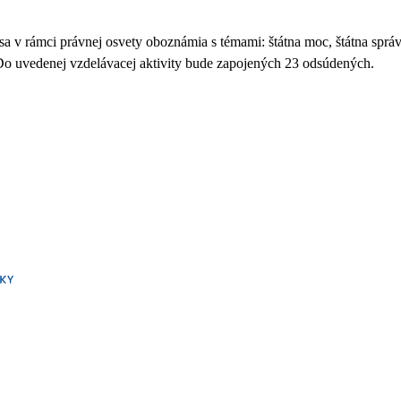
sa v rámci právnej osvety oboznámia s témami:
štátna moc, štátna sprá
Do uvedenej vzdelávacej aktivity bude zapojených 23 odsúdených.