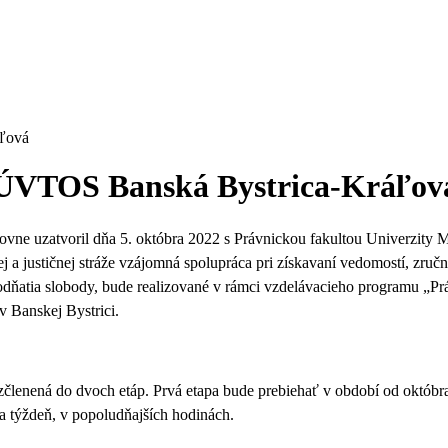
áľová
v ÚVTOS Banská Bystrica-Kráľov
ovne uzatvoril dňa 5. októbra 2022 s Právnickou fakultou Univerzity 
 justičnej stráže vzájomná spolupráca pri získavaní vedomostí, zručnos
odňatia slobody, bude realizované
v rámci vzdelávacieho programu „Právn
v Banskej Bystrici.
zčlenená do dvoch etáp. Prvá etapa bude prebiehať v období od októbr
a týždeň, v popoludňajších hodinách.