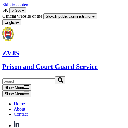
Skip to content
SK
e-Gov
Official website of the
Slovak public administration
English
ZVJS
Prison and Court Guard Service
Show Menu
Show Menu
Home
About
Contact