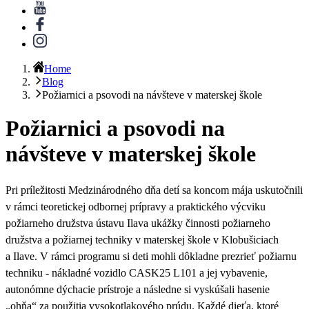
Home
Blog
Požiarnici a psovodi na návšteve v materskej škole
Požiarnici a psovodi na
návšteve v materskej škole
Pri príležitosti Medzinárodného dňa detí sa koncom mája uskutočnili
v rámci teoretickej odbornej prípravy a praktického výcviku
požiarneho družstva ústavu Ilava ukážky činnosti požiarneho
družstva a požiarnej techniky v materskej škole v Klobušiciach
a Ilave. V rámci programu si deti mohli dôkladne prezrieť požiarnu
techniku - nákladné vozidlo CASK25 L101 a jej vybavenie,
autonómne dýchacie prístroje a následne si vyskúšali hasenie
„ohňa“ za použitia vysokotlakového prúdu. Každé dieťa, ktoré