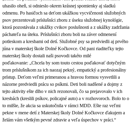
uhasilo oheň, si odnieslo okrem krásnej spomienky aj sladkú
odmenu. Po hasičoch sa deťom ukážkou vycvičenosti služobných
psov prezentovali príslušníci zboru z úseku služobnej kynológie,
ktorá pozostávala z ukážky cvikov poslušnosti a z ukážky zadržania
páchateľa na úteku. Príslušníci zboru boli na záver odmenení
potleskom a kresbami od detí. Služobné psy sa predviedli aj prvého
júna v materskej škole Dolné Kočkovce. Od pani riaditeľky tejto
materskej školy dostali naši psovodi takéto milé
poďakovanie: „Chcela by som touto cestou poďakovať dotyčným
trom príslušníkom za ich naozaj pekný, empatický a profesionálny
prístup. Deťom veľmi primeranou a hravou formou vysvetlili a
názorne predviedli prácu so psíkmi. Deti boli nadšené a dojmy z
tejto aktivity ešte dlho v nich rezonovali, čo sa prejavovalo v ich
kresbách (kreslili psíkov, policajné auto) a v rozhovoroch. Bolo to o
to milšie, že akcia sa uskutočnila v rámci MDD. Ešte raz veľmi
pekne v mene detí z Materskej školy Dolné Kočkovce ďakujem a
želám vám všetkým pevné zdravie a veľa úspechov v práci.“