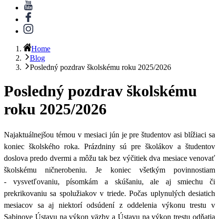
Home
Blog
Posledný pozdrav školskému roku 2025/2026
Posledný pozdrav školskému
roku 2025/2026
Najaktuálnejšou
témou v mesiaci jún je pre študentov asi blížiaci sa
koniec školského roka. Prázdniny sú pre školákov a študentov
doslova predo dvermi a môžu tak bez výčitiek
dva mesiace venovať
školskému ničnerobeniu. Je koniec všetkým povinnostiam
-
vysvetľovaniu, písomkám a skúšaniu,
ale aj smiechu či
prekrikovaniu sa spolužiakov v triede.
Počas uplynulých desiatich
mesiacov sa
aj niektorí odsúdení
z
oddelenia výkonu trestu v
Sabinove Ústavu na výkon väzby a Ústavu na výkon trestu odňatia