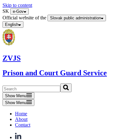
Skip to content
SK
e-Gov
Official website of the
Slovak public administration
English
ZVJS
Prison and Court Guard Service
Show Menu
Show Menu
Home
About
Contact