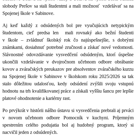
slobody Prešov sa stali študentmi a
mali možnosť vzdelávať sa na
Spojenej škole v Sabinove.
Aj keď každý z odsúdených bol pre vyučujúcich netypickým
študentom, cieľ predsa len mali rovnaký ako bežní študenti
v škole – zvládnuť školský rok čo najúspešnejšie, s dobrými
známkami, dosiahnuť potrebné zručnosti a získať nové vedomosti.
Slávnostné odovzdávanie vysvedčení odsúdeným, ktorí úspešne
ukončili vzdelávanie v dvojročnom učebnom odbore obrábanie
kovov a zváračských preukazov pre absolventov zváračského kurzu
na Spojenej škole v Sabinove v školskom roku 2025/2026 sa tak
stalo dôležitou
udalosťou, kedy
odsúdení
zvýšili
svoju vstupnú
hodnotu na trh kvalifikovanej práce a získali vyššiu šancu pre lepšie
platové ohodnotenie a kariérny rast.
Po prvýkrát v histórii nášho ústavu si vysvedčenia prebrali aj prváci
v novom učebnom odbore Pomocník v kuchyni.
Príjemným
spestrením celého podujatia bol aj hudobný program, ktorý si
nacvičil jeden z odsúdených.