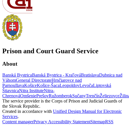
Prison and Court Guard Service
About
Banská Bystrica
Banská Bystrica - Kraľová
Bratislava
Dubnica nad
Váhom
General Directorate
Hrnčiarovce nad
Parnou
Ilava
Košice
Košice-Šaca
Leopoldov
Levoča
Liptovská
Štiavnica
Nitra Institute
Nitra-
Chrenová
Omšenie
Prešov
Ružomberok
Sučany
Trenčín
Želiezovce
Žilin
The service provider is the Corps of Prison and Judicial Guards of
the Slovak Republic.
Created in accordance with
Unified Design Manual for Electronic
Services
.
Content manager
Privacy
Accessibility Statement
Sitemap
RSS