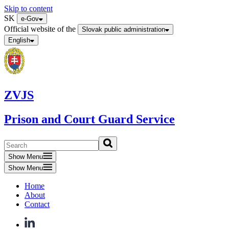
Skip to content
SK
e-Gov
Official website of the
Slovak public administration
English
ZVJS
Prison and Court Guard Service
Show Menu
Show Menu
Home
About
Contact