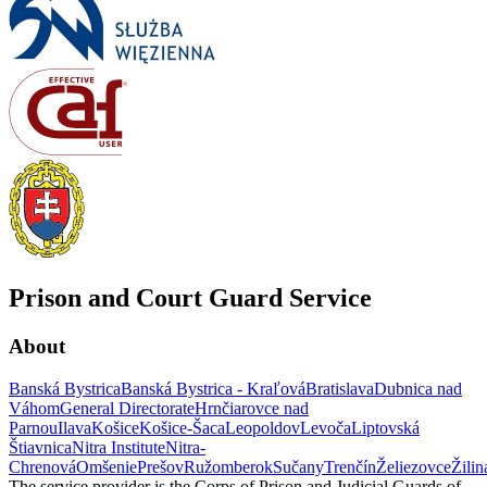
Prison and Court Guard Service
About
Banská Bystrica
Banská Bystrica - Kraľová
Bratislava
Dubnica nad
Váhom
General Directorate
Hrnčiarovce nad
Parnou
Ilava
Košice
Košice-Šaca
Leopoldov
Levoča
Liptovská
Štiavnica
Nitra Institute
Nitra-
Chrenová
Omšenie
Prešov
Ružomberok
Sučany
Trenčín
Želiezovce
Žilin
The service provider is the Corps of Prison and Judicial Guards of