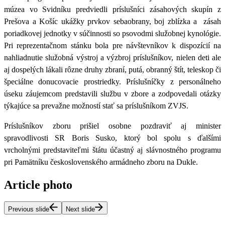
múzea vo Svidníku predviedli príslušníci zásahových skupín z
Prešova a Košíc ukážky prvkov sebaobrany, boj zblízka a zásah
poriadkovej jednotky v súčinnosti so psovodmi služobnej kynológie
.
Pri reprezentačnom stánku bola pre návštevníkov k dispozícií na
nahliadnutie služobná výstroj a výzbroj príslušníkov, nielen deti ale
aj dospelých lákali rôzne druhy zbraní, putá, obranný štít, teleskop či
špeciálne donucovacie prostriedky.
Príslušníčky z personálneho
úseku záujemcom predstavili službu v zbore
a zodpovedali otázky
týkajúce sa prevažne možností stať sa príslušníkom ZVJS.
Príslušníkov zboru prišiel osobne pozdraviť aj minister
spravodlivosti SR Boris Susko
, ktorý bol spolu s ďalšími
vrcholnými predstaviteľmi štátu účastný aj slávnostného programu
pri Pamätníku československého armádneho zboru na Dukle.
Article photo
Previous slide
Next slide