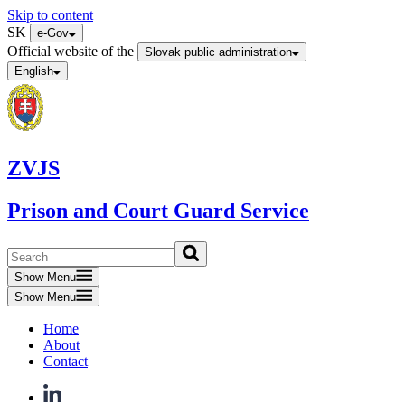
Skip to content
SK
e-Gov
Official website of the
Slovak public administration
English
ZVJS
Prison and Court Guard Service
Show Menu
Show Menu
Home
About
Contact