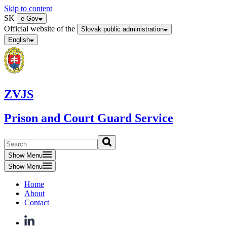
Skip to content
SK
e-Gov
Official website of the
Slovak public administration
English
ZVJS
Prison and Court Guard Service
Show Menu
Show Menu
Home
About
Contact