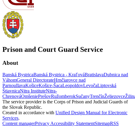
Prison and Court Guard Service
About
Banská Bystrica
Banská Bystrica - Kraľová
Bratislava
Dubnica nad
Váhom
General Directorate
Hrnčiarovce nad
Parnou
Ilava
Košice
Košice-Šaca
Leopoldov
Levoča
Liptovská
Štiavnica
Nitra Institute
Nitra-
Chrenová
Omšenie
Prešov
Ružomberok
Sučany
Trenčín
Želiezovce
Žilin
The service provider is the Corps of Prison and Judicial Guards of
the Slovak Republic.
Created in accordance with
Unified Design Manual for Electronic
Services
.
Content manager
Privacy
Accessibility Statement
Sitemap
RSS