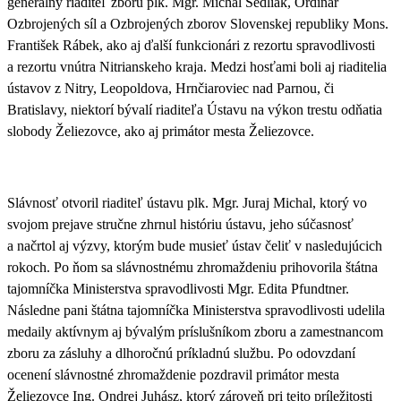
generálny riaditeľ zboru plk. Mgr. Michal Sedliak, Ordinár
Ozbrojených síl a Ozbrojených zborov Slovenskej republiky Mons.
František Rábek, ako aj ďalší funkcionári z rezortu spravodlivosti
a rezortu vnútra Nitrianskeho kraja.
Medzi hosťami boli aj riaditelia
ústavov z Nitry, Leopoldova, Hrnčiaroviec nad Parnou, či
Bratislavy, niektorí bývalí riaditeľa Ústavu na výkon trestu odňatia
slobody Želiezovce, ako aj primátor mesta Želiezovce.
Slávnosť otvoril riaditeľ ústavu plk. Mgr. Juraj Michal, ktorý vo
svojom prejave stručne zhrnul históriu ústavu, jeho súčasnosť
a načrtol aj výzvy, ktorým bude musieť ústav čeliť v nasledujúcich
rokoch.
Po ňom sa slávnostnému zhromaždeniu prihovorila štátna
tajomníčka Ministerstva spravodlivosti Mgr. Edita Pfundtner.
Následne pani štátna tajomníčka Ministerstva spravodlivosti udelila
medaily aktívnym aj bývalým príslušníkom zboru a zamestnancom
zboru za zásluhy a dlhoročnú príkladnú službu. Po odovzdaní
ocenení slávnostné zhromaždenie pozdravil primátor mesta
Želiezovce Ing. Ondrej Juhász, ktorý zároveň pri tejto príležitosti