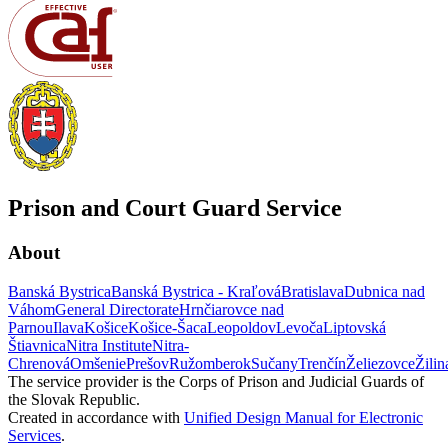
Prison and Court Guard Service
About
Banská Bystrica
Banská Bystrica - Kraľová
Bratislava
Dubnica nad
Váhom
General Directorate
Hrnčiarovce nad
Parnou
Ilava
Košice
Košice-Šaca
Leopoldov
Levoča
Liptovská
Štiavnica
Nitra Institute
Nitra-
Chrenová
Omšenie
Prešov
Ružomberok
Sučany
Trenčín
Želiezovce
Žilin
The service provider is the Corps of Prison and Judicial Guards of
the Slovak Republic.
Created in accordance with
Unified Design Manual for Electronic
Services
.