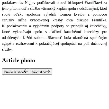
poďakovania. Najprv poďakovali otcovi biskupovi Františkovi za
jeho prítomnosť a službu väzenský kaplán spolu s odsúdenými, ktorí
svoju vďaku spoločne vyjadrili formou kvetov a pomocou
ceruzky ručne vyhotovenej kresby otca biskupa Františka.
K poďakovaniu a vyjadreniu podpory sa pripojili aj katechétky,
ktoré vykonávajú spolu s ďalšími katechétmi katechézy pre
odsúdených každú sobotu. Slávnosť bola ukončená spoločným
agapé a rozhovormi k pokračujúcej spolupráci na poli duchovnej
služby.
Article photo
Previous slide
Next slide