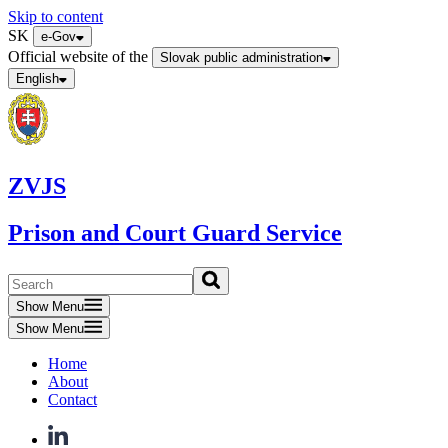
Skip to content
SK
e-Gov
Official website of the
Slovak public administration
English
ZVJS
Prison and Court Guard Service
Show Menu
Show Menu
Home
About
Contact