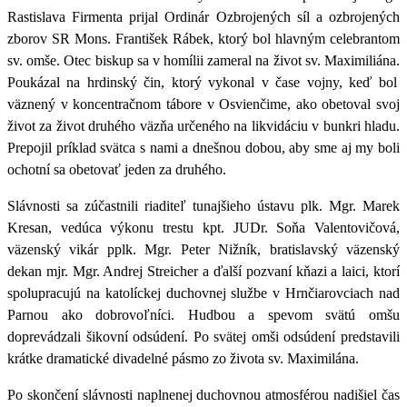
Rastislava Firmenta prijal
Ordinár Ozbrojených síl a ozbrojených
zborov SR Mons. František Rábek
, ktorý bol hlavným celebrantom
sv. omše.
Otec biskup sa v homílii zameral na život sv. Maximiliána.
Poukázal na
hrdinský čin, ktorý vykonal v čase vojny, keď bol
väznený v koncentračnom tábore v Osvienčime
, ako obetoval svoj
život za život druhého väzňa určeného na likvidáciu v bunkri hladu.
Prepojil príklad svätca s nami a dnešnou dobou, aby sme aj my boli
ochotní sa obetovať jeden za druhého.
Slávnosti sa zúčastnili
riaditeľ tunajšieho ústavu plk. Mgr. Marek
Kresan, vedúca výkonu trestu kpt. JUDr. Soňa Valentovičová,
väzenský vikár pplk. Mgr. Peter Nižník, bratislavský väzenský
dekan mjr. Mgr. Andrej Streicher
a ďalší pozvaní kňazi a laici, ktorí
spolupracujú na katolíckej duchovnej službe v Hrnčiarovciach nad
Parnou ako dobrovoľníci. Hudbou a spevom svätú omšu
doprevádzali šikovní odsúdení. Po svätej omši odsúdení predstavili
krátke dramatické divadelné pásmo zo života sv. Maximilána.
Po skončení slávnosti naplnenej duchovnou atmosférou nadišiel čas