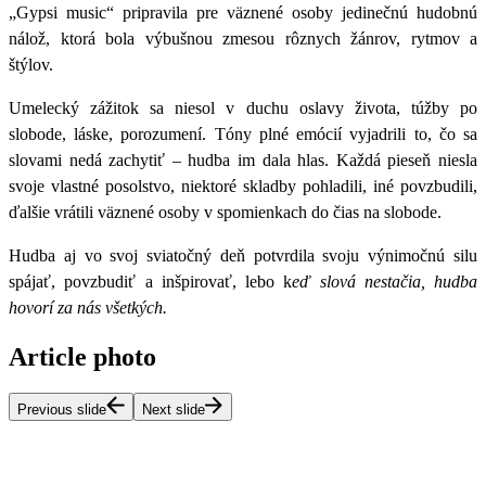
„Gypsi music“ pripravila pre väznené osoby jedinečnú
hudobnú
nálož,
ktorá bola výbušnou zmesou rôznych žánrov, rytmov a
štýlov.
Umelecký
zážitok sa niesol
v duchu oslavy života, túžby po
slobode, láske, porozumení. Tóny plné emócií
vyjadrili to, čo sa
slovami nedá zachytiť – hudba im dala hlas. Každá pieseň niesla
svoje vlastné posolstvo, niektoré skladby pohladili, iné povzbudili,
ďalšie vrátili väznené osoby v spomienkach do čias na slobode.
Hudba aj vo svoj sviatočný deň potvrdila svoju
výnimočnú silu
spájať, povzbudiť a inšpirovať
, lebo k
eď slová nestačia, hudba
hovorí za nás všetkých.
Article photo
Previous slide
Next slide