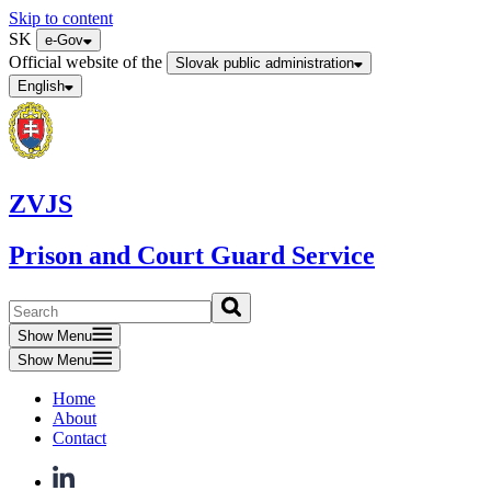
Skip to content
SK
e-Gov
Official website of the
Slovak public administration
English
ZVJS
Prison and Court Guard Service
Show Menu
Show Menu
Home
About
Contact