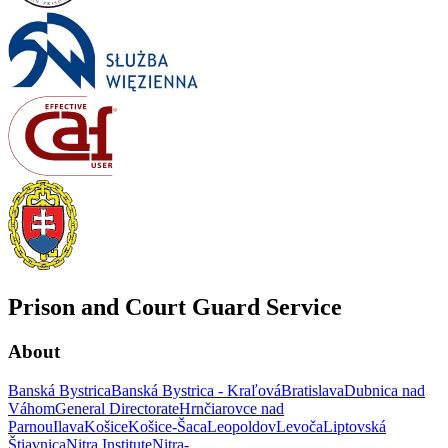
Prison and Court Guard Service
About
Banská Bystrica
Banská Bystrica - Kraľová
Bratislava
Dubnica nad
Váhom
General Directorate
Hrnčiarovce nad
Parnou
Ilava
Košice
Košice-Šaca
Leopoldov
Levoča
Liptovská
Štiavnica
Nitra Institute
Nitra-