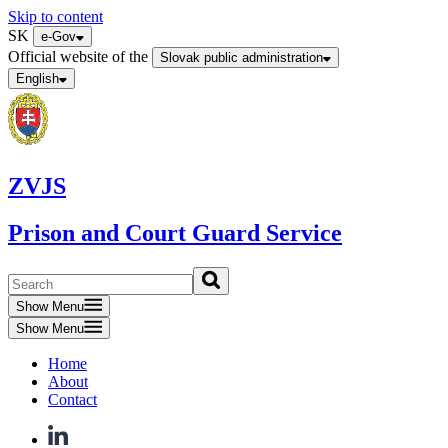
Skip to content
SK
e-Gov
Official website of the
Slovak public administration
English
ZVJS
Prison and Court Guard Service
Show Menu
Show Menu
Home
About
Contact