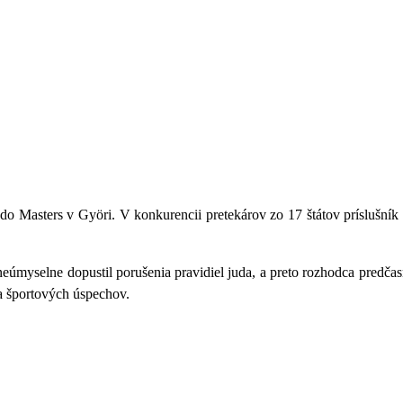
do Masters v Györi
. V konkurencii pretekárov
zo 17 štátov príslušní
eúmyselne dopustil porušenia pravidiel juda, a preto rozhodca predč
a športových úspechov.