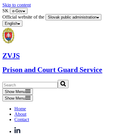
Skip to content
SK
e-Gov
Official website of the
Slovak public administration
English
ZVJS
Prison and Court Guard Service
Show Menu
Show Menu
Home
About
Contact