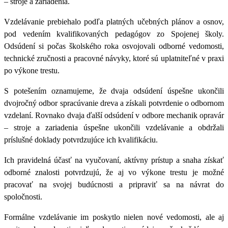
– stroje a zariadenia.
Vzdelávanie prebiehalo podľa platných učebných plánov a osnov,
pod vedením kvalifikovaných pedagógov zo Spojenej školy.
Odsúdení si počas školského roka osvojovali odborné vedomosti,
technické zručnosti a pracovné návyky, ktoré sú uplatniteľné v praxi
po výkone trestu.
S potešením oznamujeme, že dvaja odsúdení úspešne ukončili
dvojročný odbor spracúvanie dreva a získali potvrdenie o odbornom
vzdelaní. Rovnako dvaja ďalší odsúdení v odbore mechanik opravár
– stroje a zariadenia úspešne ukončili vzdelávanie a obdržali
príslušné doklady potvrdzujúce ich kvalifikáciu.
Ich pravidelná účasť na vyučovaní, aktívny prístup a snaha získať
odborné znalosti potvrdzujú, že aj vo výkone trestu je možné
pracovať na svojej budúcnosti a pripraviť sa na návrat do
spoločnosti.
Formálne vzdelávanie im poskytlo nielen nové vedomosti, ale aj