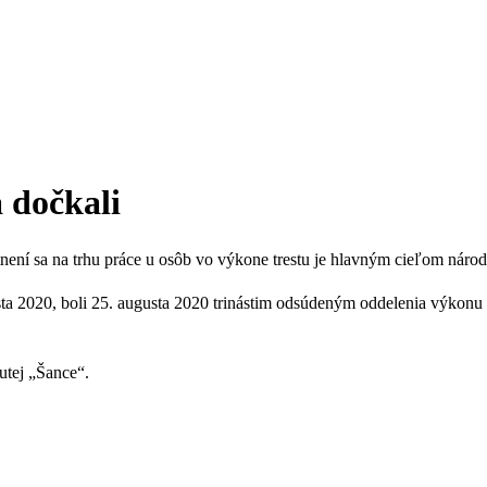
 dočkali
tnení sa na trhu práce u osôb vo výkone trestu je hlavným cieľom náro
a 2020, boli 25. augusta 2020 trinástim odsúdeným oddelenia výkonu 
utej „Šance“.