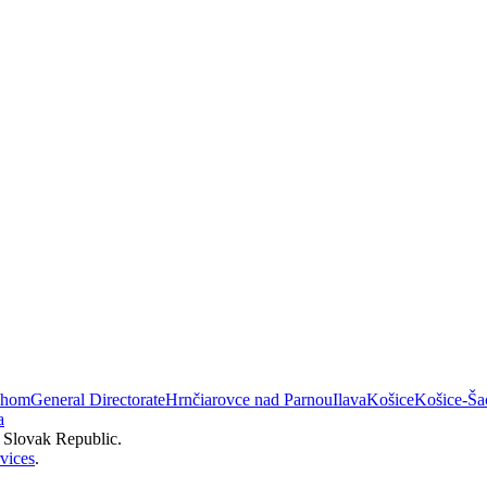
áhom
General Directorate
Hrnčiarovce nad Parnou
Ilava
Košice
Košice-Ša
a
e Slovak Republic.
vices
.