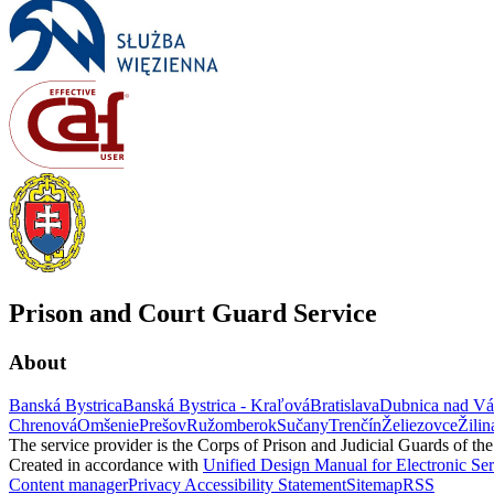
Prison and Court Guard Service
About
Banská Bystrica
Banská Bystrica - Kraľová
Bratislava
Dubnica nad V
Chrenová
Omšenie
Prešov
Ružomberok
Sučany
Trenčín
Želiezovce
Žilin
The service provider is the Corps of Prison and Judicial Guards of th
Created in accordance with
Unified Design Manual for Electronic Ser
Content manager
Privacy
Accessibility Statement
Sitemap
RSS