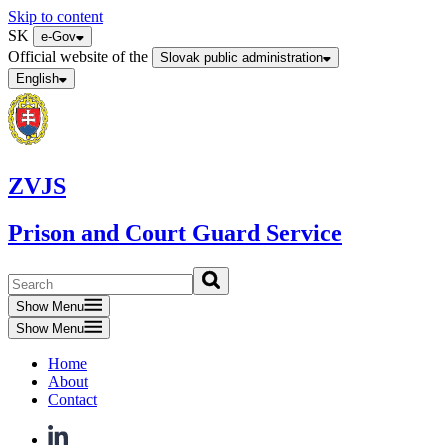
Skip to content
SK
e-Gov
Official website of the
Slovak public administration
English
ZVJS
Prison and Court Guard Service
Show Menu
Show Menu
Home
About
Contact