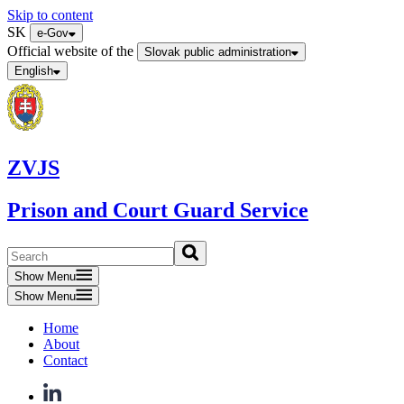
Skip to content
SK
e-Gov
Official website of the
Slovak public administration
English
ZVJS
Prison and Court Guard Service
Show Menu
Show Menu
Home
About
Contact