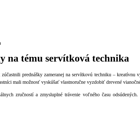
a
ky na tému servítková technika
účastnili prednášky zameranej na servítkovú techniku – kreatívnu
častníci mali možnosť vyskúšať vlastnoručne vyzdobiť drevené vianočn
anuálnych zručností a zmysluplné trávenie voľného času odsúdenýc