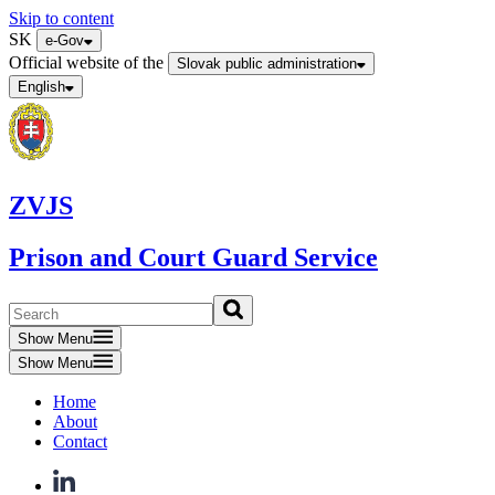
Skip to content
SK
e-Gov
Official website of the
Slovak public administration
English
ZVJS
Prison and Court Guard Service
Show Menu
Show Menu
Home
About
Contact