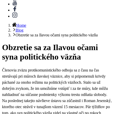
Home
Blog
Obzretie sa za Ilavou očami syna politického väzňa
Obzretie sa za Ilavou očami
syna politického väzňa
Členovia zväzu protikomunistického odboja sa z času na čas
stretávajú pri múroch ilavskej väznice, aby si pripomenuli krivdy
páchané za onoho režimu na politických väzňoch. Stalo sa už
dobrým zvykom, že im umožníme vstúpiť i za tie múry, kde môžu
nahliadnuť na súčasne podmienky výkonu trestu odňatia slobody.
Na poslednej takejto návšteve ústavu sa zúčastnil i Roman Jesenský,
ktorého otec strávil v tunajšom väzení 15 mesiacov. Pár týždňov po
tom, ako syn politického väzňa videl na vlastné oči po rokoch