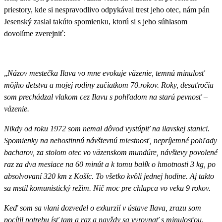
priestory, kde si nespravodlivo odpykával trest jeho otec, nám pán
Jesenský zaslal takúto spomienku, ktorú si s jeho súhlasom
dovolíme zverejniť:
„
Názov mestečka Ilava vo mne evokuje väzenie, temnú minulosť
môjho detstva a mojej rodiny začiatkom 70.rokov. Roky, desaťročia
som prechádzal vlakom cez Ilavu s pohľadom na starú pevnosť –
väzenie.
Nikdy od roku 1972 som nemal dôvod vystúpiť na ilavskej stanici.
Spomienky na nehostinnú návštevnú miestnosť, nepríjemné pohľady
bacharov, za stolom otec vo väzenskom mundúre, návštevy povolené
raz za dva mesiace na 60 minút a k tomu balík o hmotnosti 3 kg, po
absolvovaní 320 km z Košíc. To všetko kvôli jednej hodine. Aj takto
sa mstil komunistický režim. Nič moc pre chlapca vo veku 9 rokov.
Keď som sa vlani dozvedel o exkurzií v ústave Ilava, zrazu som
pocítil potrebu ísť tam a raz a navždy sa vyrovnať s minulosťou.