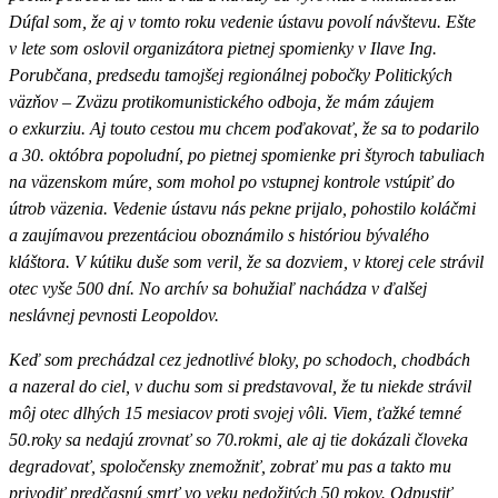
Dúfal som, že aj v tomto roku vedenie ústavu povolí návštevu. Ešte
v lete som oslovil organizátora pietnej spomienky v Ilave Ing.
Porubčana, predsedu tamojšej regionálnej pobočky Politických
väzňov – Zväzu protikomunistického odboja, že mám záujem
o exkurziu. Aj touto cestou mu chcem poďakovať, že sa to podarilo
a 30. októbra popoludní, po pietnej spomienke pri štyroch tabuliach
na väzenskom múre, som mohol po vstupnej kontrole vstúpiť do
útrob väzenia. Vedenie ústavu nás pekne prijalo, pohostilo koláčmi
a zaujímavou prezentáciou oboznámilo s históriou bývalého
kláštora. V kútiku duše som veril, že sa dozviem, v ktorej cele strávil
otec vyše 500 dní. No archív sa bohužiaľ nachádza v ďalšej
neslávnej pevnosti Leopoldov.
Keď som prechádzal cez jednotlivé bloky, po schodoch, chodbách
a nazeral do ciel, v duchu som si predstavoval, že tu niekde strávil
môj otec dlhých 15 mesiacov proti svojej vôli. Viem, ťažké temné
50.roky sa nedajú zrovnať so 70.rokmi, ale aj tie dokázali človeka
degradovať, spoločensky znemožniť, zobrať mu pas a takto mu
privodiť predčasnú smrť vo veku nedožitých 50 rokov. Odpustiť