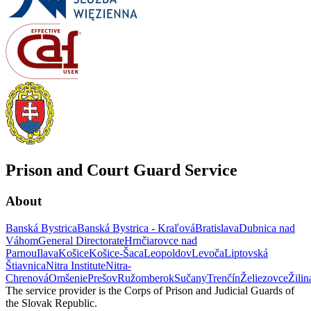
Prison and Court Guard Service
About
Banská Bystrica
Banská Bystrica - Kraľová
Bratislava
Dubnica nad
Váhom
General Directorate
Hrnčiarovce nad
Parnou
Ilava
Košice
Košice-Šaca
Leopoldov
Levoča
Liptovská
Štiavnica
Nitra Institute
Nitra-
Chrenová
Omšenie
Prešov
Ružomberok
Sučany
Trenčín
Želiezovce
Žilin
The service provider is the Corps of Prison and Judicial Guards of
the Slovak Republic.