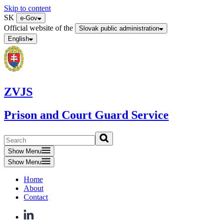
Skip to content
SK
e-Gov
Official website of the
Slovak public administration
English
ZVJS
Prison and Court Guard Service
Show Menu
Show Menu
Home
About
Contact