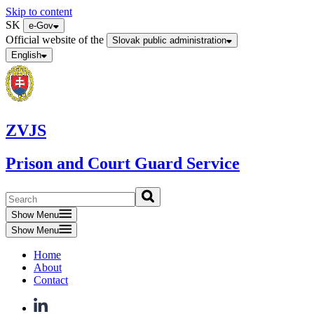
Skip to content
SK
e-Gov
Official website of the
Slovak public administration
English
ZVJS
Prison and Court Guard Service
Show Menu
Show Menu
Home
About
Contact