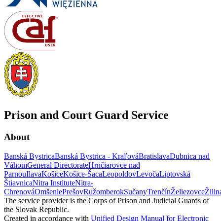
Prison and Court Guard Service
About
Banská Bystrica
Banská Bystrica - Kraľová
Bratislava
Dubnica nad
Váhom
General Directorate
Hrnčiarovce nad
Parnou
Ilava
Košice
Košice-Šaca
Leopoldov
Levoča
Liptovská
Štiavnica
Nitra Institute
Nitra-
Chrenová
Omšenie
Prešov
Ružomberok
Sučany
Trenčín
Želiezovce
Žilin
The service provider is the Corps of Prison and Judicial Guards of
the Slovak Republic.
Created in accordance with
Unified Design Manual for Electronic