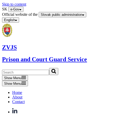
Skip to content
SK
e-Gov
Official website of the
Slovak public administration
English
ZVJS
Prison and Court Guard Service
Show Menu
Show Menu
Home
About
Contact