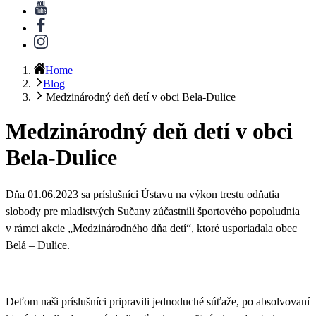
Home
Blog
Medzinárodný deň detí v obci Bela-Dulice
Medzinárodný deň detí v obci
Bela-Dulice
Dňa 01.06.2023 sa príslušníci Ústavu na výkon trestu odňatia
slobody pre mladistvých Sučany zúčastnili športového popoludnia
v rámci
akcie „Medzinárodného dňa detí“, ktoré usporiadala obec
Belá – Dulice
.
Deťom naši príslušníci pripravili
jednoduché súťaže, po absolvovaní