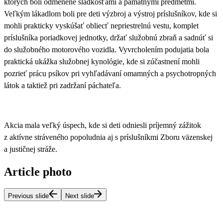
ktorých boli odmenené sladkosťami a pamätnými predmetmi
.
Veľkým lákadlom boli pre deti
výzbroj a výstroj príslušníkov, kde si
mohli prakticky vyskúšať obliecť nepriestrelnú vestu
,
komplet
príslušníka poriadkovej jednotky, držať služobnú zbraň a sadnúť si
do služobného motorového vozidla.
Vyvrcholením podujatia bola
praktická ukážka služobnej kynológie, kde si zúčastnení mohli
pozrieť prácu psíkov pri vyhľadávaní omamných a psychotropných
látok a taktiež pri zadržaní páchateľa.
Akcia mala veľký úspech, kde si deti odniesli príjemný zážitok
z aktívne stráveného popoludnia aj s príslušníkmi Zboru väzenskej
a justičnej stráže.
Article photo
Previous slide
Next slide