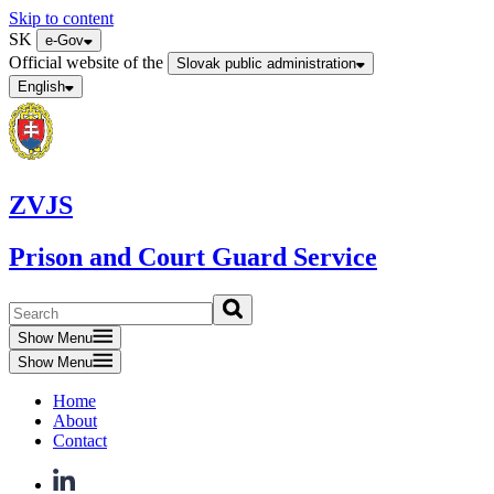
Skip to content
SK
e-Gov
Official website of the
Slovak public administration
English
ZVJS
Prison and Court Guard Service
Show Menu
Show Menu
Home
About
Contact