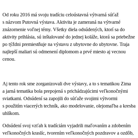
Od roku 2016 má svoju tradíciu
celoústavná výtvarná súťaž
s názvom Putovná výstava
. Aktivita je zameraná na výtvarné
znázornenie voľnej témy. Všetky diela odsúdených, ktorí sa do
aktivity prihlásia
,
sú inštalované do jednej koláže, ktorá sa priebežne
po týždni premiestňuje na výstavu z ubytovne
do
ubytov
ne
. Traja
najlepší maliari sú odmenení diplomom a prvé miesto
aj
vecnou
cenou.
Aj tento rok sme zorganizovali
dve výstavy
,
a to s tematikou
Zima
a jarná tematika bola prepojená s
prichádzajúcimi veľkonočnými
sviatkami.
Odsúdení sa zapojili do súťaže svojimi výtvormi
s použitím viacerých techník, ako modelovanie, olejomaľba a kresba
uhlíkom.
Odsúdení svoj vzťah k tradíciám vyjadrili maľovaním a zdobením
veľkonočných kraslíc, tvorením veľkonočných pozdravov a ozdôb,