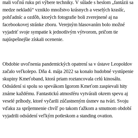
mali voľnú ruku pri výbere techniky. V súlade s heslom
„
fantázii sa
medze nekladú
“
vzniklo množstvo krásnych a veselých kraslíc,
pohľadníc a ozdôb, ktorých fotografie boli zverejnené aj na
facebookovej stránke zboru. Verejným hlasovaním bolo možné
vyjadriť svoje sympatie k jednotlivým výtvorom, pričom tie
najúspešnejšie získali ocenenie.
Obdobie uvoľnenia pandemických opatrení sa v ústave Leopoldov
začalo veľkolepo.
Dňa 4. mája 2022 sa konalo hudobné vystúpenie
skupiny Kmeťoband
, ktorá priam roztancovala celú kinosálu.
Odsúdení si spolu so spevákom Igorom Kmeťom zaspievali hity
známe každému. Fantastickú atmosféru vytvárali okrem spevu aj
veselé príhody, ktoré vyčarili zúčastneným úsmev na tvári. Svoju
vďaku za spríjemnenie chvíľ po takom ťažkom a smutnom období
vyjadrili odsúdení veľkým potleskom a standing ovation.