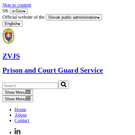
Skip to content
SK
e-Gov
Official website of the
Slovak public administration
English
ZVJS
Prison and Court Guard Service
Show Menu
Show Menu
Home
About
Contact