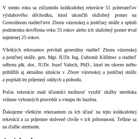
V tomto roku sa zúčastnilo krátkodobej rekreácie
51 poberateľov
výsluhového dôchodku
, ktorí ukončili služobný pomer na
Generálnom riaditeľstve Zboru väzenskej a justičnej stráže a splnili
podmienku dovŕšenia veku 55 rokov alebo ich služobný pomer trval
najmenej 25 rokov.
Všetkých rekreantov privítali
generálny riaditeľ Zboru väzenskej
a justičnej stráže, gen. Mgr. JUDr. Ing. Ľubomír Klištinec a riaditeľ
odboru plk. doc. JUDr. Jozef Valuch, PhD.
, ktorí im okrem iného
priblížili aj aktuálnu situáciu v Zbore väzenskej a justičnej stráže
a popriali im príjemný oddych a pohodu.
Počas rekreácie mali účastníci možnosť využiť služby strediska
vrátane vybraných procedúr a vstupu do bazéna.
Ďakujeme všetkým rekreantom za ich účasť na tejto krátkodobej
rekreácii a za príjemne strávené chvíle v ich prítomnosti. Tešíme sa
na ďalšie stretnutie.