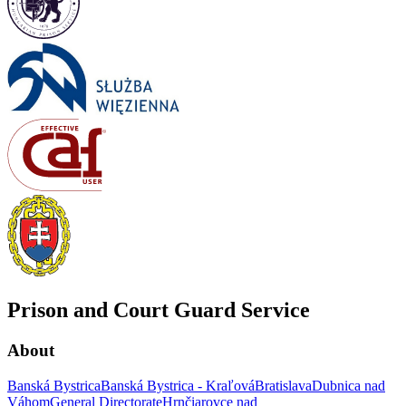
Prison and Court Guard Service
About
Banská Bystrica
Banská Bystrica - Kraľová
Bratislava
Dubnica nad
Váhom
General Directorate
Hrnčiarovce nad