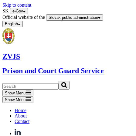
Skip to content
SK
e-Gov
Official website of the
Slovak public administration
English
ZVJS
Prison and Court Guard Service
Show Menu
Show Menu
Home
About
Contact