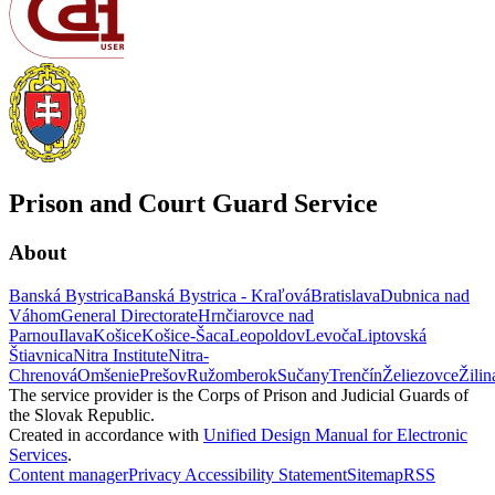
Prison and Court Guard Service
About
Banská Bystrica
Banská Bystrica - Kraľová
Bratislava
Dubnica nad
Váhom
General Directorate
Hrnčiarovce nad
Parnou
Ilava
Košice
Košice-Šaca
Leopoldov
Levoča
Liptovská
Štiavnica
Nitra Institute
Nitra-
Chrenová
Omšenie
Prešov
Ružomberok
Sučany
Trenčín
Želiezovce
Žilin
The service provider is the Corps of Prison and Judicial Guards of
the Slovak Republic.
Created in accordance with
Unified Design Manual for Electronic
Services
.
Content manager
Privacy
Accessibility Statement
Sitemap
RSS