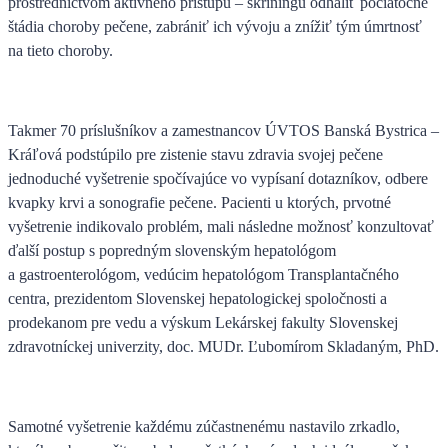
prostredníctvom aktívneho prístupu – skríningu odhaliť počiatočné
štádia choroby pečene, zabrániť ich vývoju a znížiť tým úmrtnosť
na tieto choroby.
Takmer 70 príslušníkov a zamestnancov ÚVTOS Banská Bystrica –
Kráľová podstúpilo pre zistenie stavu zdravia svojej pečene
jednoduché vyšetrenie spočívajúce vo vypísaní dotazníkov, odbere
kvapky krvi a sonografie pečene.
Pacienti u ktorých, prvotné
vyšetrenie indikovalo problém, mali následne možnosť konzultovať
ďalší postup s popredným slovenským hepatológom
a gastroenterológom, vedúcim hepatológom Transplantačného
centra, prezidentom Slovenskej hepatologickej spoločnosti a
prodekanom pre vedu a výskum Lekárskej fakulty Slovenskej
zdravotníckej univerzity, doc. MUDr. Ľubomírom Skladaným, PhD.
Samotné vyšetrenie každému zúčastnenému nastavilo zrkadlo,