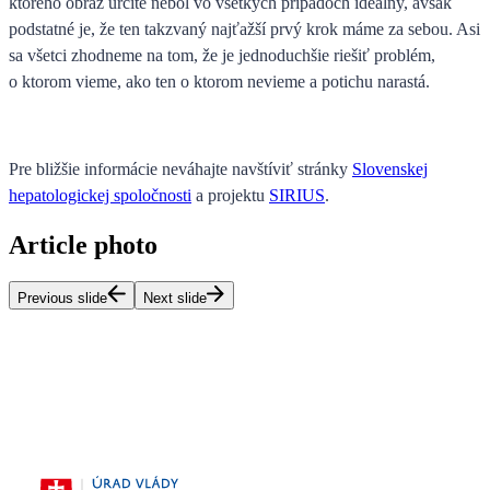
ktorého obraz určite nebol vo všetkých prípadoch ideálny, avšak
podstatné je, že ten takzvaný najťažší prvý krok máme za sebou. Asi
sa všetci zhodneme na tom, že je jednoduchšie riešiť problém,
o ktorom vieme, ako ten o ktorom nevieme a potichu narastá.
Pre bližšie informácie neváhajte navštíviť stránky
Slovenskej
hepatologickej spoločnosti
a projektu
SIRIUS
.
Article photo
Previous slide
Next slide