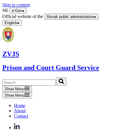
Skip to content
SK
e-Gov
Official website of the
Slovak public administration
English
ZVJS
Prison and Court Guard Service
Show Menu
Show Menu
Home
About
Contact