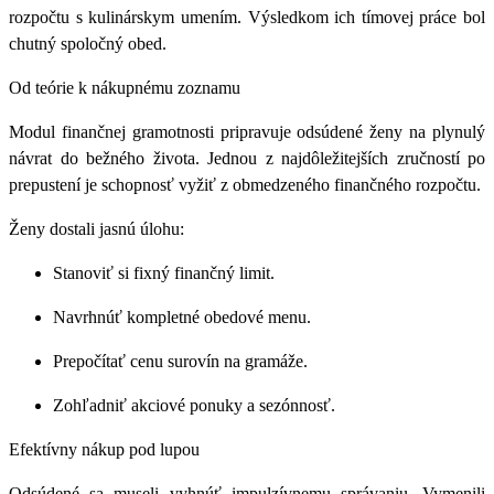
rozpočtu s kulinárskym umením. Výsledkom ich tímovej práce bol
chutný spoločný obed.
Od teórie k nákupnému zoznamu
Modul finančnej gramotnosti pripravuje odsúdené ženy na plynulý
návrat do bežného života. Jednou z najdôležitejších zručností po
prepustení je schopnosť vyžiť z obmedzeného finančného rozpočtu.
Ženy dostali jasnú úlohu:
Stanoviť si
fixný finančný limit
.
Navrhnúť
kompletné obedové menu
.
Prepočítať
cenu surovín na gramáže
.
Zohľadniť
akciové ponuky a sezónnosť
.
Efektívny nákup pod lupou
Odsúdené sa museli vyhnúť impulzívnemu správaniu. Vymenili