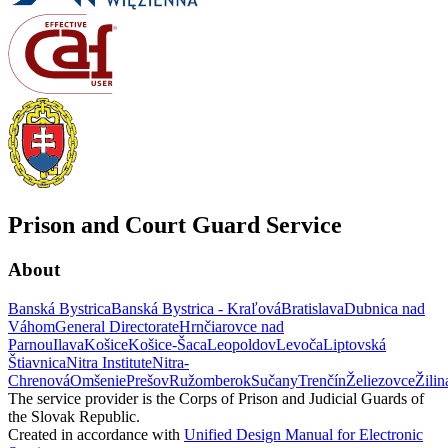
Prison and Court Guard Service
About
Banská Bystrica
Banská Bystrica - Kraľová
Bratislava
Dubnica nad
Váhom
General Directorate
Hrnčiarovce nad
Parnou
Ilava
Košice
Košice-Šaca
Leopoldov
Levoča
Liptovská
Štiavnica
Nitra Institute
Nitra-
Chrenová
Omšenie
Prešov
Ružomberok
Sučany
Trenčín
Želiezovce
Žilin
The service provider is the Corps of Prison and Judicial Guards of
the Slovak Republic.
Created in accordance with
Unified Design Manual for Electronic