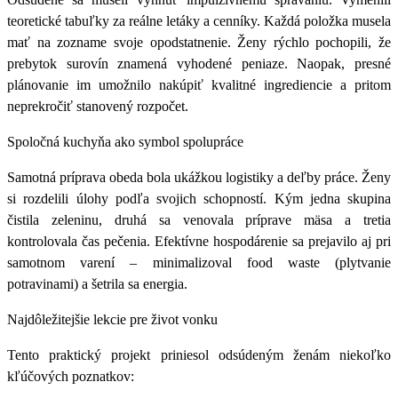
teoretické tabuľky za reálne letáky a cenníky. Každá položka musela
mať na zozname svoje opodstatnenie. Ženy rýchlo pochopili, že
prebytok surovín znamená vyhodené peniaze. Naopak, presné
plánovanie im umožnilo nakúpiť kvalitné ingrediencie a pritom
neprekročiť stanovený rozpočet.
Spoločná kuchyňa ako symbol spolupráce
Samotná príprava obeda bola ukážkou logistiky a deľby práce. Ženy
si rozdelili úlohy podľa svojich schopností. Kým jedna skupina
čistila zeleninu, druhá sa venovala príprave mäsa a tretia
kontrolovala čas pečenia. Efektívne hospodárenie sa prejavilo aj pri
samotnom varení – minimalizoval food waste (plytvanie
potravinami) a šetrila sa energia.
Najdôležitejšie lekcie pre život vonku
Tento praktický projekt priniesol odsúdeným ženám niekoľko
kľúčových poznatkov: