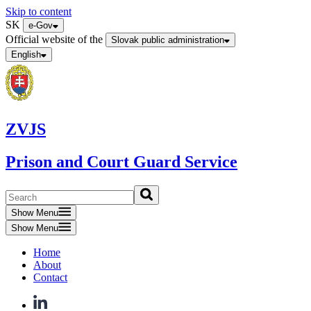
Skip to content
SK
e-Gov
Official website of the
Slovak public administration
English
ZVJS
Prison and Court Guard Service
Show Menu
Show Menu
Home
About
Contact