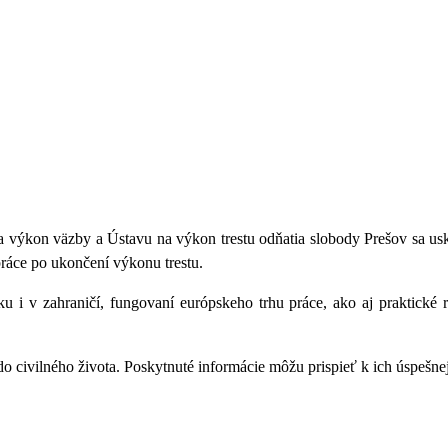
 výkon väzby a Ústavu na výkon trestu odňatia slobody Prešov sa usk
ráce po ukončení výkonu trestu.
ku i v zahraničí, fungovaní európskeho trhu práce, ako aj praktické 
 civilného života. Poskytnuté informácie môžu prispieť k ich úspešnejš