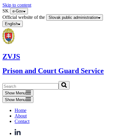
Skip to content
SK
e-Gov
Official website of the
Slovak public administration
English
ZVJS
Prison and Court Guard Service
Show Menu
Show Menu
Home
About
Contact