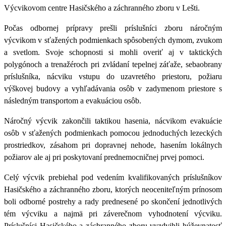
Výcvikovom centre Hasičského a záchranného zboru v Lešti
.
Počas odbornej prípravy prešli príslušníci zboru
náročným
výcvikom v sťažených podmienkach spôsobených dymom, zvukom
a svetlom
. Svoje schopnosti si mohli overiť aj v taktických
polygónoch a trenažéroch pri zvládaní tepelnej záťaže, sebaobrany
príslušníka, nácviku vstupu do uzavretého priestoru, požiaru
výškovej budovy a vyhľadávania osôb v zadymenom priestore s
následným transportom a evakuáciou osôb.
Náročný výcvik zakončili taktikou hasenia, nácvikom evakuácie
osôb v sťažených podmienkach pomocou jednoduchých lezeckých
prostriedkov, zásahom pri dopravnej nehode, hasením lokálnych
požiarov ale aj pri poskytovaní prednemocničnej prvej pomoci.
Celý výcvik prebiehal pod vedením kvalifikovaných príslušníkov
Hasičského a záchranného zboru, ktorých neoceniteľným prínosom
boli odborné postrehy a rady prednesené po skončení jednotlivých
tém výcviku a najmä pri záverečnom vyhodnotení výcviku.
Príslušníci Hasičského a záchranného zboru vyzdvihli húževnatosť