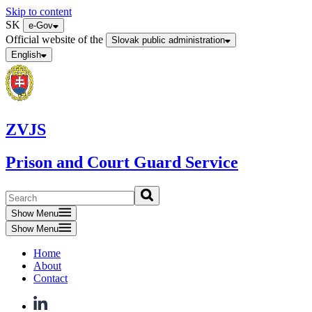
Skip to content
SK
e-Gov
Official website of the
Slovak public administration
English
ZVJS
Prison and Court Guard Service
Show Menu
Show Menu
Home
About
Contact