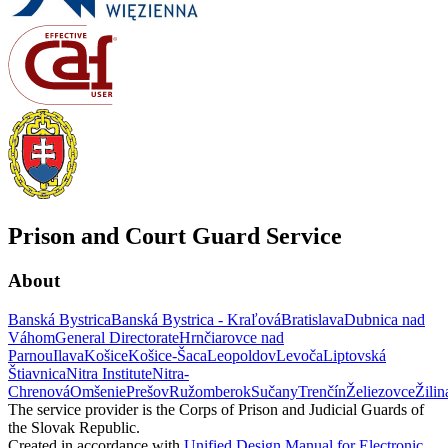
Prison and Court Guard Service
About
Banská Bystrica
Banská Bystrica - Kraľová
Bratislava
Dubnica nad
Váhom
General Directorate
Hrnčiarovce nad
Parnou
Ilava
Košice
Košice-Šaca
Leopoldov
Levoča
Liptovská
Štiavnica
Nitra Institute
Nitra-
Chrenová
Omšenie
Prešov
Ružomberok
Sučany
Trenčín
Želiezovce
Žilin
The service provider is the Corps of Prison and Judicial Guards of
the Slovak Republic.
Created in accordance with
Unified Design Manual for Electronic