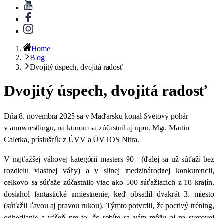
Home
Blog
Dvojitý úspech, dvojitá radosť
Dvojitý úspech, dvojitá radosť
Dňa 8. novembra 2025 sa v Maďarsku konal Svetový pohár
v armwrestlingu, na ktorom sa zúčastnil aj npor. Mgr. Martin
Caletka, príslušník z ÚVV a ÚVTOS Nitra.
V najťažšej váhovej kategórii masters 90+ (ďalej sa už súťaží bez
rozdielu vlastnej váhy) a v silnej medzinárodnej konkurencii,
celkovo sa
súťaže zúčastnilo viac ako 500 súťažiacich z 18 krajín,
dosiahol fantastické umiestnenie, keď obsadil dvakrát 3. miesto
(súťažil ľavou aj pravou rukou). Týmto potvrdil, že poctivý tréning,
odhodlanie a vášeň pre to, čo robíte sa vám môžu aj na svetovej