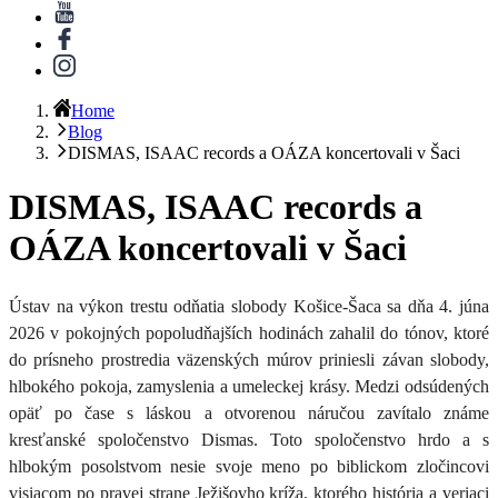
Home
Blog
DISMAS, ISAAC records a OÁZA koncertovali v Šaci
DISMAS, ISAAC records a
OÁZA koncertovali v Šaci
Ústav na výkon trestu odňatia slobody Košice-Šaca
sa dňa
4. júna
2026
v pokojných popoludňajších hodinách zahalil do tónov, ktoré
do prísneho prostredia väzenských múrov priniesli závan slobody,
hlbokého pokoja, zamyslenia a umeleckej krásy.
Medzi odsúdených
opäť po čase s láskou a otvorenou náručou zavítalo známe
kresťanské spoločenstvo Dismas
. Toto spoločenstvo hrdo a s
hlbokým posolstvom nesie svoje meno po biblickom zločincovi
visiacom po pravej strane Ježišovho kríža, ktorého história a veriaci