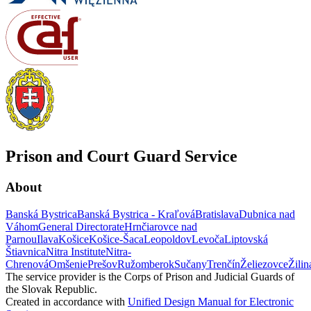
Prison and Court Guard Service
About
Banská Bystrica
Banská Bystrica - Kraľová
Bratislava
Dubnica nad
Váhom
General Directorate
Hrnčiarovce nad
Parnou
Ilava
Košice
Košice-Šaca
Leopoldov
Levoča
Liptovská
Štiavnica
Nitra Institute
Nitra-
Chrenová
Omšenie
Prešov
Ružomberok
Sučany
Trenčín
Želiezovce
Žilin
The service provider is the Corps of Prison and Judicial Guards of
the Slovak Republic.
Created in accordance with
Unified Design Manual for Electronic