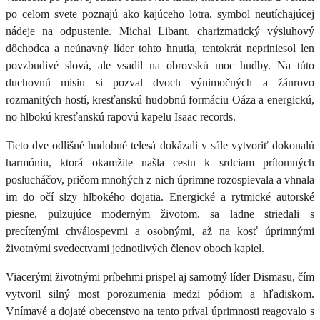
po celom svete poznajú ako kajúceho lotra, symbol neutíchajúcej
nádeje na odpustenie.
Michal Libant
, charizmatický výsluhový
dôchodca a neúnavný
líder tohto hnutia
, tentokrát nepriniesol len
povzbudivé slová, ale vsadil na obrovskú moc hudby. Na túto
duchovnú misiu si pozval dvoch výnimočných a žánrovo
rozmanitých hostí,
kresťanskú hudobnú formáciu Oáza
a energickú,
no hlbokú
kresťanskú rapovú kapelu Isaac records
.
​Tieto dve odlišné hudobné telesá dokázali v sále vytvoriť dokonalú
harmóniu, ktorá okamžite našla cestu k srdciam prítomných
poslucháčov, pričom mnohých z nich úprimne rozospievala a vhnala
im do očí slzy hlbokého dojatia.
Energické a rytmické autorské
piesne
, pulzujúce moderným životom, sa ladne striedali s
precítenými
chválospevmi
a osobnými, až na kosť úprimnými
životnými
svedectvami jednotlivých členov oboch kapiel
.
Viacerými životnými príbehmi prispel aj samotný líder Dismasu
, čím
vytvoril silný most porozumenia medzi pódiom a hľadiskom.
Vnímavé a
dojaté obecenstvo
na tento príval úprimnosti reagovalo s