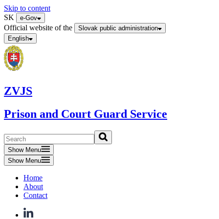
Skip to content
SK
e-Gov
Official website of the
Slovak public administration
English
ZVJS
Prison and Court Guard Service
Show Menu
Show Menu
Home
About
Contact