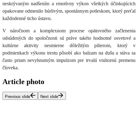
neskrývaným nadšením a emotívny
výkon všetkých účinkujúcich
opakovane odmenilo búrlivým, spontánnym potleskom
, ktorý preťal
každodenné ticho ústavu.
V náročnom a komplexnom procese opätovného začlenenia
odsúdených do spoločnosti
sú práve takéto
hodnotné osvetové a
kultúrne aktivity
nesmierne dôležitým pilierom, ktorý v
podmienkach výkonu trestu pôsobí ako balzam na dušu a stáva sa
často
priam nevyhnutným impulzom pre trvalú vnútornú premenu
človeka
.
Article photo
Previous slide
Next slide