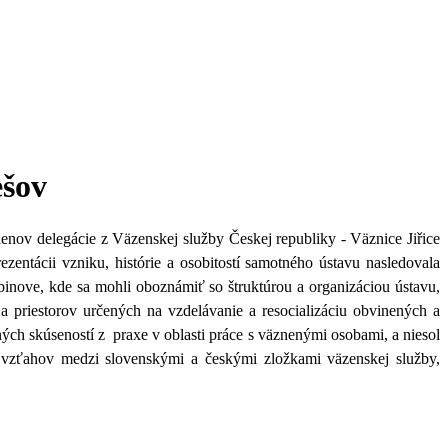
ešov
lenov delegácie z Väzenskej služby Českej republiky - Väznice Jiřice
ezentácii vzniku, histórie a osobitostí samotného ústavu nasledovala
abinove, kde sa mohli
oboznámiť so štruktúrou a organizáciou ústavu,
 priestorov určených na vzdelávanie a resocializáciu obvinených a
h skúseností z praxe v oblasti práce s väznenými osobami, a niesol
h vzťahov medzi slovenskými a českými zložkami väzenskej služby,