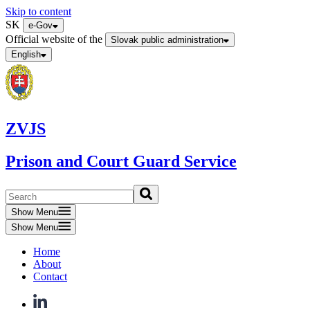
Skip to content
SK
e-Gov
Official website of the
Slovak public administration
English
ZVJS
Prison and Court Guard Service
Show Menu
Show Menu
Home
About
Contact