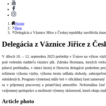
Home
Blog
Delegácia z Väznice Jiřice z Českej republiky navštívila ústa
Delegácia z Väznice Jiřice z Čes
V dňoch 10. – 12. septembra 2025 prebehla v Ústave na výkon väzb
pod vedením riaditeľa väznice plk. Zdenka Hermana, ktorých vrelo 
pútavá prehliadka,
v rámci ktorej si členovia delegácie podrobne pre
režimom výkonu väzby, výkonu trestu odňatia slobody, zabezpečení
odsúdených. Program výmennej stáže bol v oficiálnej časti zameran
sa v príjemnej pracovnej a priateľskej atmosfére. Neformálna ča
vzájomnej spolupráce a možnosti výmeny skúseností, ktorú obaja riadi
Article photo