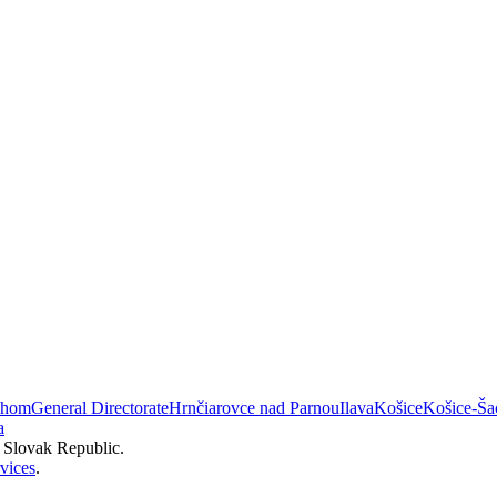
áhom
General Directorate
Hrnčiarovce nad Parnou
Ilava
Košice
Košice-Ša
a
e Slovak Republic.
vices
.