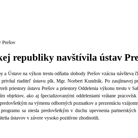
v Prešov
kej republiky navštívila ústav Pr
y a Ústave na výkon trestu odňatia slobody Prešov vzácna
návšteva č
privítal riaditeľ ústavu plk. Mgr. Norbert Kundrák.
Po zaujímavej pr
zreli priestory ústavu Prešov a priestory Oddelenia výkonu trestu v S
m objektov, ako aj špecializovanými oddeleniami vrátane pracovísk a
ý predovšetkým na výmenu odborných poznatkov a prezentáciu vzájomnýc
sť programu sa niesla predovšetkým v duchu upevnenia partnerskýc
telia ústavov v závere vysoko pozitívne zhodnotili.