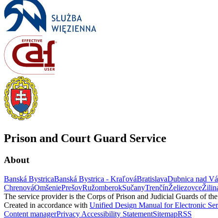
Prison and Court Guard Service
About
Banská Bystrica
Banská Bystrica - Kraľová
Bratislava
Dubnica nad V
Chrenová
Omšenie
Prešov
Ružomberok
Sučany
Trenčín
Želiezovce
Žilin
The service provider is the Corps of Prison and Judicial Guards of th
Created in accordance with
Unified Design Manual for Electronic Ser
Content manager
Privacy
Accessibility Statement
Sitemap
RSS