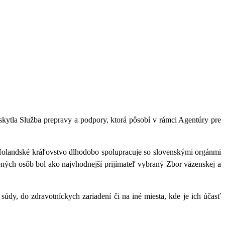
skytla Služba prepravy a podpory, ktorá pôsobí v rámci Agentúry pre
 Holandské kráľovstvo dlhodobo spolupracuje so slovenskými orgánmi
ených osôb bol ako najvhodnejší prijímateľ vybraný Zbor väzenskej a
dy, do zdravotníckych zariadení či na iné miesta, kde je ich účasť