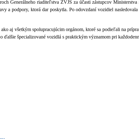
oroch Generálneho riaditeľstva ZVJS za účasti zástupcov Ministerstva 
pravy a podpory, ktorá dar poskytla. Po odovzdaní vozidiel nasledova
 ako aj všetkým spolupracujúcim orgánom, ktoré sa podieľali na príp
íri o ďalšie špecializované vozidlá s praktickým významom pri každode