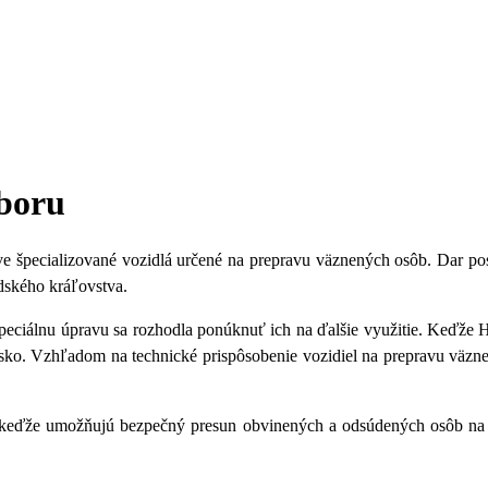
zboru
dve špecializované vozidlá určené na prepravu väznených osôb. Dar po
ndského kráľovstva.
 špeciálnu úpravu sa rozhodla ponúknuť ich na ďalšie využitie. Keďže
ensko. Vzhľadom na technické prispôsobenie vozidiel na prepravu väzn
 keďže umožňujú bezpečný presun obvinených a odsúdených osôb na sú