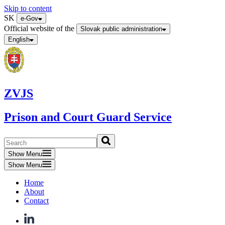
Skip to content
SK
e-Gov
Official website of the
Slovak public administration
English
ZVJS
Prison and Court Guard Service
Show Menu
Show Menu
Home
About
Contact