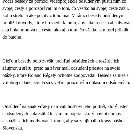
Počas besedy za pomoci videoprojekcie odsúdeným pustil film zo
svojej cesty a porozprával im o tom, čo všetko na svojej ceste zažil,
koho stretol a aké pocity z toho mal. V rámci besedy odsúdeným
priblížil dôvody, ktoré ho viedli k tomu, aby takúto cestu absolvoval,
aká bola príprava na cestu, ako aj o tom, čo všetko si musel pribaliť
do batohu.
Cieľom besedy bolo zvýšiť prehľad odsúdených a rozšíriť ich
záujmovú sféru
, preto na záver mali odsúdení priestor na svoje
otázky, ktoré Roland Régely ochotne zodpovedal. Beseda sa niesla
v dobrej nálade, stretla sa s veľmi priaznivým ohlasom odsúdených.
Odsúdení na znak vďaky darovali hosťovi jeho portrét, ktorý jeden
s odsúdených nakreslil. On sám im poprial skorý návrat domov
a snažil sa ich motivovať k tomu, aby sa zaujímali o krásy nášho
Slovenska.