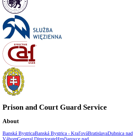
Prison and Court Guard Service
About
Banská Bystrica
Banská Bystrica - Kraľová
Bratislava
Dubnica nad
Váhom
General Directorate
Hrnčiarovce nad