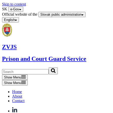
Skip to content
SK
e-Gov
Official website of the
Slovak public administration
English
ZVJS
Prison and Court Guard Service
Show Menu
Show Menu
Home
About
Contact