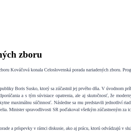
ných zboru
u zboru Kováčová konala
Celoslovenská porada nariadených zboru
. Pro
republiky Boris Susko, ktorý sa zúčastnil jej prvého dňa. V úvodnom pr
orúčania a s tým súvisiace opatrenia, ale aj skutočnosť, že
moderný
kytne maximálnu súčinnosť. Následne sa mu predstavili jednotliví riad
elia.
Minister spravodlivosti SR poďakoval všetkým zúčastneným za i
ade a príspevky v rámci diskusie, ako aj prácu, ktorú odvádzajú v sl