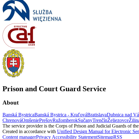
Prison and Court Guard Service
About
Banská Bystrica
Banská Bystrica - Kraľová
Bratislava
Dubnica nad V
Chrenová
Omšenie
Prešov
Ružomberok
Sučany
Trenčín
Želiezovce
Žilin
The service provider is the Corps of Prison and Judicial Guards of th
Created in accordance with
Unified Design Manual for Electronic Ser
Content manager
Privacy
Accessibility Statement
Sitemap
RSS