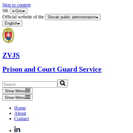
Skip to content
SK
e-Gov
Official website of the
Slovak public administration
English
ZVJS
Prison and Court Guard Service
Show Menu
Show Menu
Home
About
Contact