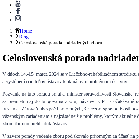
Home
Blog
Celoslovenská porada nadriadených zboru
Celoslovenská porada nadriade
V dňoch 14.-15. marca 2024 sa v Liečebno-rehabilitačnom stredisk
a vystúpení riaditeľov ústavov k aktuálnym problémom ústavov.
Pozvanie na túto poradu prijal aj minister spravodlivosti Slovenskej 
sa premietnu aj do fungovania zboru, návštevu CPT a očakávané odp
trestania
. Zároveň ubezpečil prítomných, že rezort spravodlivosti pos
väzenským zariadeniam a najzásadnejšie problémy, ktorým aktuálne č
zboru formou prehliadok ústavov.
V závere porady vedenie zboru poďakovalo prítomným za účasť na por