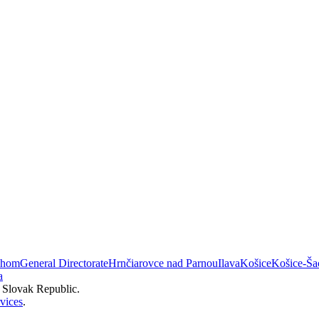
áhom
General Directorate
Hrnčiarovce nad Parnou
Ilava
Košice
Košice-Ša
a
e Slovak Republic.
vices
.