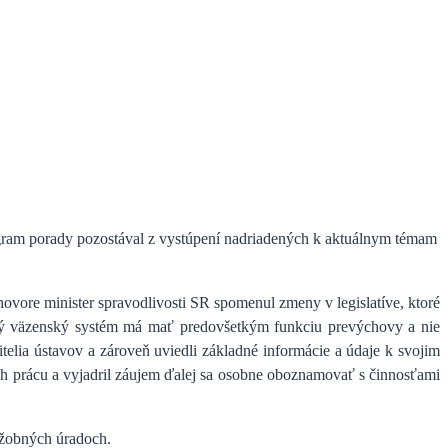
gram porady pozostával z vystúpení nadriadených k aktuálnym témam
íhovore minister spravodlivosti SR spomenul zmeny v legislatíve, ktoré
 väzenský systém má mať predovšetkým funkciu prevýchovy a nie
itelia ústavov a zároveň uviedli základné informácie a údaje k svojim
ch prácu
a vyjadril záujem ďalej sa osobne oboznamovať s činnosťami
užobných úradoch.