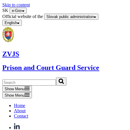
Skip to content
SK
e-Gov
Official website of the
Slovak public administration
English
ZVJS
Prison and Court Guard Service
Show Menu
Show Menu
Home
About
Contact