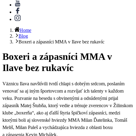
Home
Blog
Boxeri a zápasníci MMA v Ilave bez rukavíc
Boxeri a zápasníci MMA v
Ilave bez rukavíc
Väznicu Ilava navštívili tvrdí chlapi s dobrým srdcom, poslaním
venovať sa aj iným športovcom a rozvíjať ich talenty v každom
veku. Pozvanie na besedu s obvinenými a odsúdenými prijal
zápasník Matej Štubňa, ktorý vedie a trénuje zverencov v Žilinskom
klube „boxerňa“, ako aj ďalší štyria špičkoví zápasníci, medzi
ktorými boli aj slovenské hviezdy MMA Milan Ďatelinka, Tomáš
Meliš, Milan Paleš a vychádzajúca hviezda z oblasti boxu
a zápasenia Kevin Michálek
.