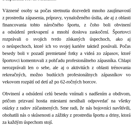
Väznené osoby sa počas stretnutia dozvedeli mnoho zaujímavostí
z prostredia zápasenia, prípravy, vynaloženého úsilia, ale aj z oblasti
financovania tohto náročného športu, z čoho boli obvinení
a odsúdení prekvapení a mnohí doslova zaskočení.
Športovci
rozprávali o svojich tvrdo získaných úspechoch, ako aj
o neúspechoch, ktoré ich vo svojej kariére taktiež posúvali.
Počas
besedy boli v pozadí premietané fotky a videá zo zápasov, ktoré
športovci komentovali z pohľadu profesionálneho zápasníka. Chlapi
nerozprávali len o sebe, ale aj o aktivitách z oblasti trénovania
rekreačných, možno budúcich profesionálnych zápasníkov vo
vekovom rozpätí od detí až po 62-ročných borcov.
Obvinení a odsúdení celú besedu vnímali s nadšením a obdivom,
pričom prizvaní hostia miestami nestíhali odpovedať na všetky
otázky z radov zúčastnených.
Sme radi, že nás bojovníci navštívili,
obohatili nás o skúsenosti a zážitky z prostredia športu a driny, ktorá
za každým úspechom stojí.