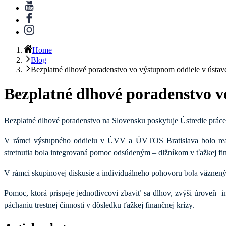
Home
Blog
Bezplatné dlhové poradenstvo vo výstupnom oddiele v ústave
Bezplatné dlhové poradenstvo v
Bezplatné dlhové poradenstvo
na Slovensku poskytuje Ústredie práce
V rámci
výstupného oddielu v ÚVV a ÚVTOS Bratislava
bolo rea
stretnutia bola integrovaná pomoc odsúdeným – dlžníkom v ťažkej fin
V rámci skupinovej diskusie a individuálneho pohovoru
bola
väzneným
Pomoc, ktorá prispeje jednotlivcovi zbaviť sa dlhov, zvýši úroveň i
páchaniu trestnej činnosti v dôsledku ťažkej finančnej krízy.