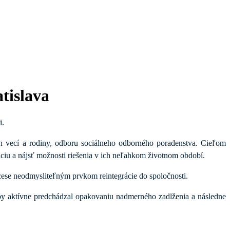
tislava
i.
ch vecí a rodiny, odboru sociálneho odborného poradenstva. Cieľom
iu a nájsť možnosti riešenia v ich neľahkom životnom období.
ese neodmysliteľným prvkom reintegrácie do spoločnosti.
aby
aktívne predchádzal opakovaniu nadmerného zadlženia a následne