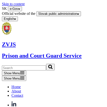
Skip to content
SK
e-Gov
Official website of the
Slovak public administration
English
ZVJS
Prison and Court Guard Service
Show Menu
Show Menu
Home
About
Contact