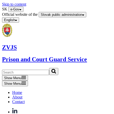
Skip to content
SK
e-Gov
Official website of the
Slovak public administration
English
ZVJS
Prison and Court Guard Service
Show Menu
Show Menu
Home
About
Contact