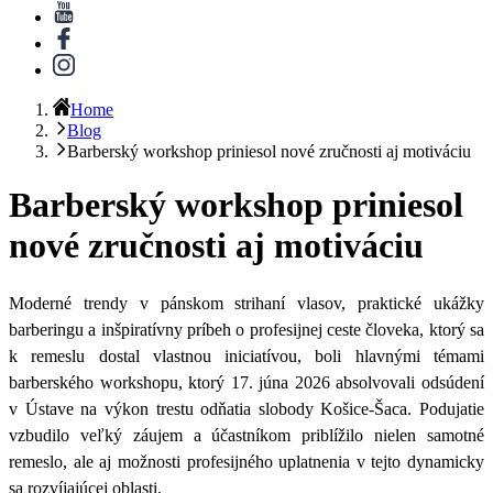
Home
Blog
Barberský workshop priniesol nové zručnosti aj motiváciu
Barberský workshop priniesol
nové zručnosti aj motiváciu
Moderné trendy v pánskom strihaní vlasov, praktické ukážky
barberingu a inšpiratívny príbeh o profesijnej ceste človeka, ktorý sa
k remeslu dostal vlastnou iniciatívou, boli hlavnými témami
barberského workshopu
, ktorý
17. júna 2026
absolvovali odsúdení
v Ústave na výkon trestu odňatia slobody Košice-Šaca
. Podujatie
vzbudilo veľký záujem a účastníkom priblížilo nielen samotné
remeslo, ale aj možnosti profesijného uplatnenia v tejto dynamicky
sa rozvíjajúcej oblasti.