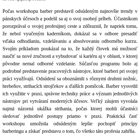
Počas workshopu barber predstavil odsúdeným najnovšie trendy v
pánskych účesoch a podelil sa aj o svoj osobný príbeh.
Účastníkom
porozprával o svojej profesijnej ceste a zdôraznil, že napriek tomu,
že nebol vyučeným kaderníkom, dokázal sa v odbore presadiť
vďaka odhodlaniu, vzdelávaniu a absolvovaniu odborného kurzu.
Svojím príkladom poukázal na to, že každý človek má možnosť
naučiť sa nové zručnosti a vybudovať si kariéru aj v oblasti, v ktorej
pôvodne nemal odborné vzdelanie
. Súčasťou programu bolo aj
podrobné predstavenie pracovných nástrojov, ktoré barberi pri svojej
práci využívajú. Odsúdení sa oboznámili s rôznymi druhmi nožníc,
hrebeňov, strihacích strojčekov a ďalších pomôcok. Barber vysvetlil
ich využitie v praxi, správne techniky práce a význam jednotlivých
nástrojov pri vytváraní moderných účesov.
Veľký záujem vyvolala
najmä názorná ukážka strihania, počas ktorej mohli účastníci
sledovať jednotlivé postupy priamo v praxi
. Praktická časť
workshopu umožnila odsúdeným lepšie pochopiť princípy
barberingu a získať predstavu o tom, čo všetko táto profesia zahŕňa.