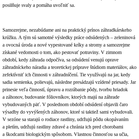
posilňuje svaly a pomáha uvoľniť sa.
Samozrejme, nezabúdame ani na
praktický prínos
záhradkárskeho
krúžku. A tým sú samotné výsledky práce odsúdených –
zeleninová
a ovocná úroda
a nové
vypestované kríky a stromy
a samozrejme
získané vedomosti
o tom, ako pestovať potraviny. V zimnom
období, kedy záhrada odpočíva, sa odsúdení venujú oprave
záhradníckeho náradia a teoretickej príprave štúdiom materiálov, ako
zefektívniť ich činnosti v záhradníčení. Tie využívajú na jar, kedy
sadia semienka, polievajú, následne presádzajú vzídené priesady. Jar
prinesie veľa činností, úpravu a rozrábanie pôdy, tvorbu hriadok
a záhonov, budovanie fóliovníkov, ktorých majú na záhrade
vybudovaných päť. V poslednom období odsúdení objavili čaro
výsadby do vyvýšených záhonov, ktoré si taktiež sami vybudovali.
V sezóne sa starajú o rodiace rastliny, udržujú pôdu okopávaním
a pletím, udržujú rastliny zdravé a chránia ich pred chorobami
a škodcami biologickým spôsobom. Vlastnou činnosťou sa učia,