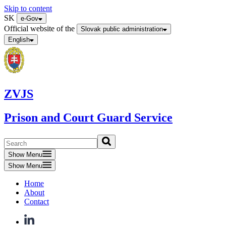
Skip to content
SK
e-Gov
Official website of the
Slovak public administration
English
ZVJS
Prison and Court Guard Service
Show Menu
Show Menu
Home
About
Contact