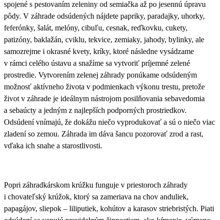
spojené s pestovaním zeleniny od semiačka až po jesennú úpravu
pôdy
. V záhrade odsúdených nájdete papriky, paradajky, uhorky,
feferónky, šalát, melóny, cibuľu, cesnak, reďkovku, cukety,
patizóny, baklažán, cviklu, tekvice, zemiaky, jahody, bylinky, ale
samozrejme i okrasné kvety, kríky, ktoré následne vysádzame
v rámci celého ústavu a snažíme sa vytvoriť príjemné zelené
prostredie. Vytvorením zelenej záhrady ponúkame odsúdeným
možnosť aktívneho života v podmienkach výkonu trestu, pretože
život v záhrade je ideálnym nástrojom posilňovania sebavedomia
a sebaúcty a jedným z najlepších podporných prostriedkov.
Odsúdení vnímajú, že dokážu niečo vyprodukovať a sú o niečo viac
zladení so zemou. Záhrada im dáva šancu pozorovať zrod a rast,
vďaka ich snahe a starostlivosti.
Popri záhradkárskom krúžku funguje v priestoroch záhrady
i chovateľský krúžok, ktorý sa zameriava na chov anduliek,
papagájov, sliepok – liliputiek, kohútov a karasov striebristých.
Piati