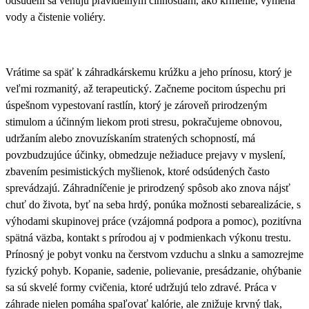
odsúdení sa venujú pravidelným činnostiam, ako kŕmenie, výmena
vody a čistenie voliéry.
Vrátime sa späť k záhradkárskemu krúžku a jeho prínosu, ktorý je
veľmi rozmanitý, až terapeutický. Začneme
pocitom úspechu
pri
úspešnom vypestovaní rastlín, ktorý je zároveň prirodzeným
stimulom a účinným
liekom proti stresu
, pokračujeme obnovou,
udržaním alebo
znovuzískaním stratených schopností
, má
povzbudzujúce účinky, obmedzuje
nežiaduce prejavy v myslení,
zbavením pesimistických myšlienok
, ktoré odsúdených často
sprevádzajú. Záhradníčenie je prirodzený spôsob ako
znova nájsť
chuť do života
, byť na seba
hrdý
, ponúka možnosti
sebarealizácie
, s
výhodami
skupinovej práce
(vzájomná podpora a pomoc), pozitívna
spätná väzba,
kontakt s prírodou
aj v podmienkach výkonu trestu.
Prínosný je
pobyt vonku na čerstvom vzduchu
a slnku a samozrejme
fyzický pohyb
. Kopanie, sadenie, polievanie, presádzanie, ohýbanie
sa sú skvelé formy cvičenia, ktoré udržujú telo zdravé. Práca v
záhrade nielen pomáha spaľovať kalórie, ale znižuje krvný tlak,