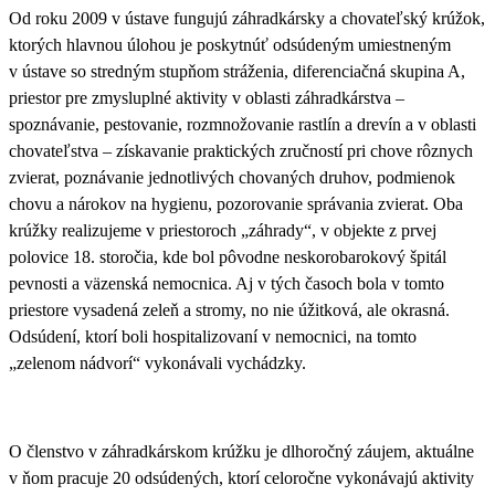
Od roku 2009 v ústave fungujú
záhradkársky a chovateľský krúžok
,
ktorých hlavnou úlohou je poskytnúť odsúdeným umiestneným
v ústave so stredným stupňom stráženia, diferenciačná skupina A,
priestor pre zmysluplné aktivity v oblasti záhradkárstva –
spoznávanie, pestovanie, rozmnožovanie rastlín a drevín a v oblasti
chovateľstva – získavanie praktických zručností pri chove rôznych
zvierat, poznávanie jednotlivých chovaných druhov, podmienok
chovu a nárokov na hygienu, pozorovanie správania zvierat.
Oba
krúžky realizujeme v priestoroch „záhrady“, v objekte z prvej
polovice 18. storočia, kde bol pôvodne neskorobarokový špitál
pevnosti a väzenská nemocnica. Aj v tých časoch bola v tomto
priestore vysadená zeleň a stromy, no nie úžitková, ale okrasná.
Odsúdení, ktorí boli hospitalizovaní v nemocnici, na tomto
„zelenom nádvorí“ vykonávali vychádzky.
O členstvo v záhradkárskom krúžku je dlhoročný záujem, aktuálne
v ňom pracuje
20 odsúdených, ktorí celoročne vykonávajú aktivity