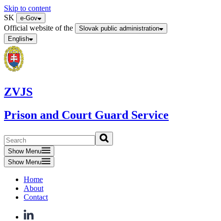
Skip to content
SK
e-Gov
Official website of the
Slovak public administration
English
ZVJS
Prison and Court Guard Service
Show Menu
Show Menu
Home
About
Contact