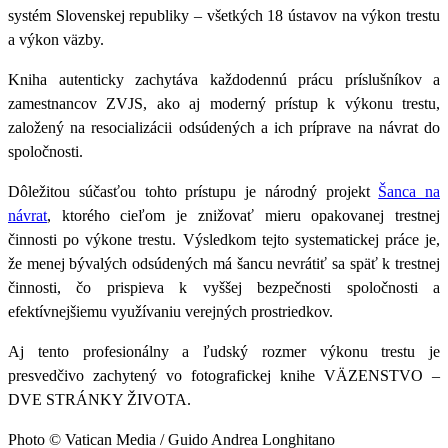
systém Slovenskej republiky – všetkých 18 ústavov na výkon trestu
a výkon väzby.
Kniha autenticky zachytáva každodennú prácu príslušníkov a
zamestnancov ZVJS, ako aj moderný prístup k výkonu trestu,
založený na resocializácii odsúdených a ich príprave na návrat do
spoločnosti.
Dôležitou súčasťou tohto prístupu je národný projekt
Šanca na
návrat
, ktorého cieľom je znižovať mieru opakovanej trestnej
činnosti po výkone trestu. Výsledkom tejto systematickej práce je,
že menej bývalých odsúdených má šancu nevrátiť sa späť k trestnej
činnosti, čo prispieva k vyššej bezpečnosti spoločnosti a
efektívnejšiemu využívaniu verejných prostriedkov.
Aj tento profesionálny a ľudský rozmer výkonu trestu je
presvedčivo zachytený vo fotografickej knihe VÄZENSTVO –
DVE STRÁNKY ŽIVOTA.
Photo © Vatican Media / Guido Andrea Longhitano