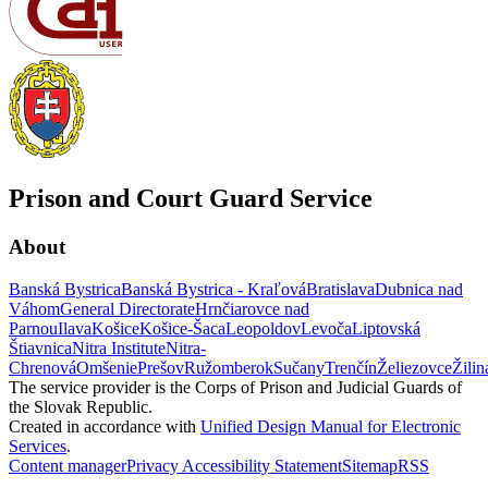
Prison and Court Guard Service
About
Banská Bystrica
Banská Bystrica - Kraľová
Bratislava
Dubnica nad
Váhom
General Directorate
Hrnčiarovce nad
Parnou
Ilava
Košice
Košice-Šaca
Leopoldov
Levoča
Liptovská
Štiavnica
Nitra Institute
Nitra-
Chrenová
Omšenie
Prešov
Ružomberok
Sučany
Trenčín
Želiezovce
Žilin
The service provider is the Corps of Prison and Judicial Guards of
the Slovak Republic.
Created in accordance with
Unified Design Manual for Electronic
Services
.
Content manager
Privacy
Accessibility Statement
Sitemap
RSS