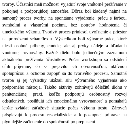
tvorby. Účastníci mali možnosť vyjadriť svoje vnútorné prežívanie v
pokojnej a podporujúcej atmosfére. Dôraz bol kladený najmä na
samotný proces tvorby, na spontánne vyjadrenie, prácu s farbou,
symbolmi a vlastnými pocitmi, bez potreby hodnotenia či
umeleckého výkonu. Tvorivý proces priniesol uvoľnenie a priestor
na prirodzenú sebareflexiu. Výsledkom boli výtvarné práce, ktoré
niesli osobné príbehy, emócie, ale aj prvky nádeje a hľadania
vnútornej rovnováhy. Každé dielo bolo jedinečným záznamom
aktuálneho prežívania účastníkov. Počas workshopu sa odsúdení
cítili príjemne, čo sa prejavilo ich otvorenosťou, aktívnou
spoluprácou a ochotou zapojiť sa do tvorivého procesu. Samotná
tvorba aj jej výsledky ukázali silu výtvarného vyjadrenia ako
podporného nástroja. Takéto aktivity zohrávajú dôležitú úlohu v
penitenciárnej praxi, keďže podporujú osobnostný rozvoj
odsúdených, posilňujú ich emocionálnu vyrovnanosť a pomáhajú
lepšie zvládať záťažové situácie počas výkonu trestu. Zároveň
prispievajú k procesu resocializácie a k postupnej príprave na
plynulejšie začlenenie do spoločnosti po prepustení.