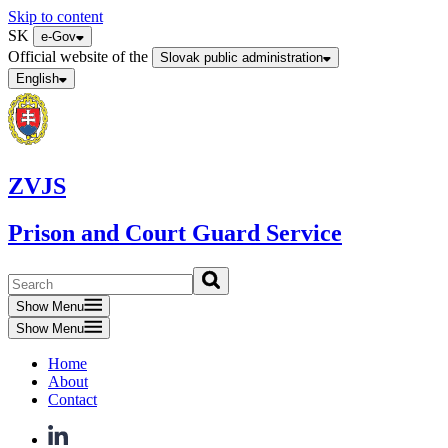
Skip to content
SK
e-Gov
Official website of the
Slovak public administration
English
ZVJS
Prison and Court Guard Service
Show Menu
Show Menu
Home
About
Contact