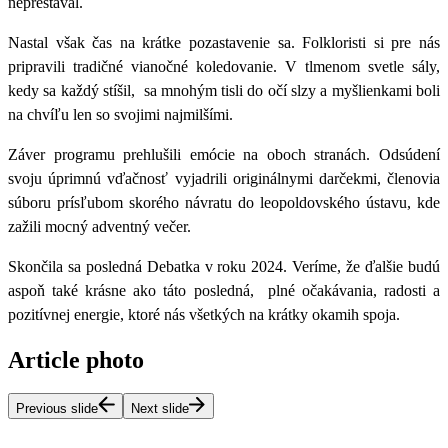
neprestával.
Nastal však čas na krátke pozastavenie sa. Folkloristi si pre nás
pripravili tradičné vianočné koledovanie. V tlmenom svetle sály,
kedy sa každý stíšil,
sa mnohým tisli do očí slzy a myšlienkami boli
na chvíľu len so svojimi najmilšími.
Záver programu prehlušili emócie na oboch stranách. Odsúdení
svoju úprimnú vďačnosť vyjadrili originálnymi darčekmi, členovia
súboru prísľubom skorého návratu do leopoldovského ústavu, kde
zažili mocný adventný večer.
Skončila sa posledná Debatka v roku 2024. Veríme, že ďalšie budú
aspoň také krásne ako táto posledná,
plné očakávania, radosti a
pozitívnej energie, ktoré nás všetkých na krátky okamih spoja.
Article photo
Previous slide
Next slide