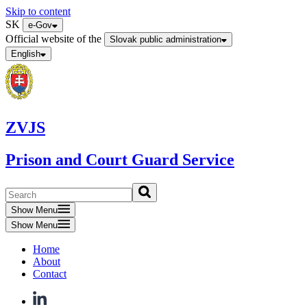
Skip to content
SK
e-Gov
Official website of the
Slovak public administration
English
ZVJS
Prison and Court Guard Service
Show Menu
Show Menu
Home
About
Contact