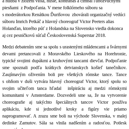
a hudba v zložení viola, husle, kontrabas a cimbal ľúbozvučnými
piesňami
z Podpoľania. V mene folklórneho súboru sa
s moderátorkou
Renátkou Ďurišovou
zhovárali
organizačný vedúci
súboru Imrich Petkáč
a
hlavný choreograf Victor Peeters
alias
Holanďan, ktorého púť z Holandska na Slovensko viedla dokonca
aj cez pesničkovú súťaž Československá Superstar 2018.
Medzi debatením sme sa spolu s urastenými mládencami a švárnymi
devami pretancovali z Moravského Lieskového na Horehronie,
typické svojimi dupákmi a kruhovými tancami dievčat. Podpoľanie
sme spoznali podľa krátkych detvianskych košieľ tanečníkov.
Zaujímavým oživením boli pre všetkých rómske tance. Tance
s ohňom v duši vytvára hlavný choreograf Victor, ktorý spolu so
svojim učiteľom tanca hľadal
inšpiráciu aj medzi rómskymi
komunitami v Amsterdame. Dozvedeli sme sa, že na vytvorenie
choreografie aj takýchto špeciálnych tancov Victor používa
aplikáciu, kde si jednotlivé kroky a figúry vie priamo
naprogramovať. A zrazu sme boli na východe Slovenska, v malej
dedinke Zamutov. Sála sa vlnila nadšením a radosťou. Potlesk