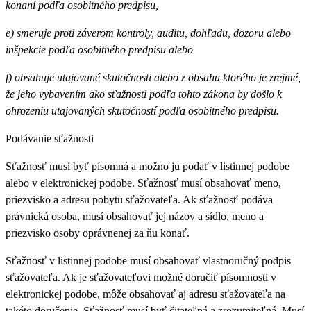
konaní podľa osobitného predpisu,
e) smeruje proti záverom kontroly, auditu, dohľadu, dozoru alebo
inšpekcie podľa osobitného predpisu alebo
f) obsahuje utajované skutočnosti alebo z obsahu ktorého je zrejmé,
že jeho vybavením ako sťažnosti podľa tohto zákona by došlo k
ohrozeniu utajovaných skutočností podľa osobitného predpisu.
Podávanie sťažnosti
Sťažnosť musí byť písomná a možno ju podať v listinnej podobe
alebo v elektronickej podobe. Sťažnosť musí obsahovať meno,
priezvisko a adresu pobytu sťažovateľa. Ak sťažnosť podáva
právnická osoba, musí obsahovať jej názov a sídlo, meno a
priezvisko osoby oprávnenej za ňu konať.
Sťažnosť v listinnej podobe musí obsahovať vlastnoručný podpis
sťažovateľa. Ak je sťažovateľovi možné doručiť písomnosti v
elektronickej podobe, môže obsahovať aj adresu sťažovateľa na
takéto doručenie. Sťažnosť musí byť čitateľná a zrozumiteľná. Musí