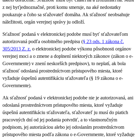
z nej byťjednoznačné, proti komu smeruje, na aké nedostatky
poukazuje a čoho sa sťažovateľ domáha. Ak sťažnosť neobsahuje
náležitosti, orgán verejnej správy ju odloží.
Sťažnosť podaná v elektronickej podobe musí byť sťažovateľom
autorizovaná podľa osobitného predpisu (
§ 23 ods. 1 zákona č.
305/2013 Z. z.
o elektronickej podobe výkonu pôsobnosti orgánov
verejnej moci a o zmene a doplnení niektorých zákonov (zákon o e-
Governmente) v znení neskorších predpisov), to neplatí, ak bola
sťažnosť odoslaná prostredníctvom prístupového miesta, ktoré
vyžaduje úspešnú autentifikáciu sťažovateľa (§ 19 zákona o e-
Governmente).
Ak sťažnosť podaná v elektronickej podobe nie je autorizovaná, ani
odoslaná prostredníctvom prístupového miesta, ktoré vyžaduje
úspešnú autentifikáciu sťažovateľa, sťažovateľ ju musí do piatich
pracovných dní od jej podania potvrdiť, a to vlastnoručným
podpisom, jej autorizáciou alebo jej odoslaním prostredníctvom
prístupového miesta podľa zákona o e-Governmente, ktoré vyžaduje