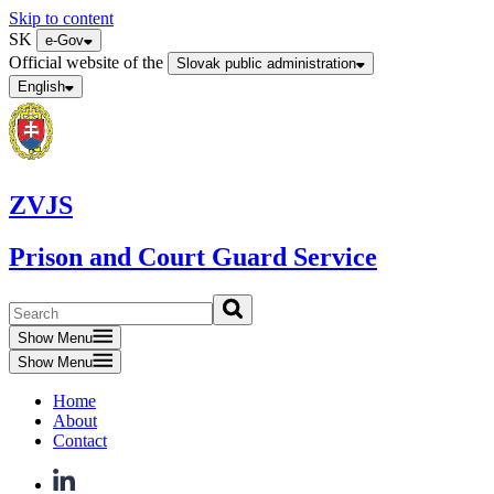
Skip to content
SK
e-Gov
Official website of the
Slovak public administration
English
ZVJS
Prison and Court Guard Service
Show Menu
Show Menu
Home
About
Contact