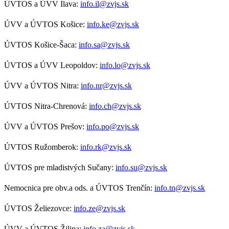
ÚVTOS a ÚVV Ilava:
info.il@zvjs.sk
ÚVV a ÚVTOS Košice:
info.ke@zvjs.sk
ÚVTOS Košice-Šaca:
info.sa@zvjs.sk
ÚVTOS a ÚVV Leopoldov:
info.lo@zvjs.sk
ÚVV a ÚVTOS Nitra:
info.nr@zvjs.sk
ÚVTOS Nitra-Chrenová:
info.ch@zvjs.sk
ÚVV a ÚVTOS Prešov:
info.po@zvjs.sk
ÚVTOS Ružomberok:
info.rk@zvjs.sk
ÚVTOS pre mladistvých Sučany:
info.su@zvjs.sk
Nemocnica pre obv.a ods. a ÚVTOS Trenčín:
info.tn@zvjs.sk
ÚVTOS Želiezovce:
info.ze@zvjs.sk
ÚVV a ÚVTOS Žilina:
info.za@zvjs.sk