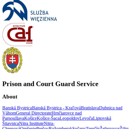
Prison and Court Guard Service
About
Banská Bystrica
Banská Bystrica - Kraľová
Bratislava
Dubnica nad
Váhom
General Directorate
Hrnčiarovce nad
Parnou
Ilava
Košice
Košice-Šaca
Leopoldov
Levoča
Liptovská
Štiavnica
Nitra Institute
Nitra-
Chrenová
Omšenie
Prešov
Ružomberok
Sučany
Trenčín
Želiezovce
Žilin