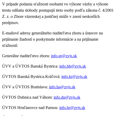
V prípade podania sťažnosti osobami vo výkone väzby a výkone
trestu odňatia slobody postupujú tieto osoby podľa zákona č. 4/2001
Z. z. o Zbore väzenskej a justičnej stráže v znení neskorších
predpisov.
E-mailové adresy generálneho riaditeľstva zboru a ústavov na
prijímanie žiadostí o poskytnutie informácie a na prijímanie
sťažností:
Generálne riaditeľstvo zboru:
info.gr@zvjs.sk
ÚVV a ÚVTOS Banská Bystrica:
info.bb@zvjs.sk
ÚVTOS Banská Bystrica-Kráľová:
info.kr@zvjs.sk
ÚVV a ÚVTOS Bratislava:
info.ba@zvjs.sk
ÚVTOS Dubnica nad Váhom:
info.du@zvjs.sk
ÚVTOS Hrnčiarovce nad Parnou:
info.hr@zvjs.sk