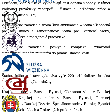
Odsúdení, ktorí v ústave vykonávajú trest odňatia slobody, v rámci
vnútornej prevádzky zabezpečujú čistiace a údržbárske práce a
niektoré ďalšie služby.
Zdravotnícke zariadenie tvoria štyri ambulancie – jedna všeobecná
pre príslušníkov a zamestnancov, jedna pre uväznené osoby,
stomatologická a röntgenové pracovisko.
Zdravotnícke zariadenie poskytuje komplexnú zdravotnú
starostlivosť osobám zvereným do priamej starostlivosti.
Personál ústavu
Štátnu službu v ústave vykonáva vyše 220 príslušníkov. Justičná
stráž zabezpečuje výkon služby na
Krajskom súde v Banskej Bystrici, Okresnom súde v Banskej
Bystrici, Krajskej prokuratúre v Banskej Bystrici, Okresnej
prokuratúre v Banskej Bystrici, Špeciálnom súde v Banskej Bystrici
a 7 okresných súdoch a 7 okresných prokuratúrach.