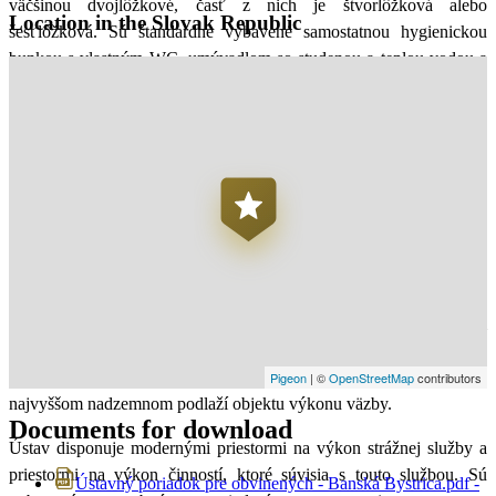
väčšinou dvojlôžkové, časť z nich je štvorlôžková alebo
Location in the Slovak Republic
šesťlôžková. Sú štandardne vybavené samostatnou hygienickou
bunkou s vlastným WC, umývadlom so studenou a teplou vodou a
sprchovacím kútom. V každej z nich je elektrická zásuvka a zásuvka
spoločnej televíznej antény. Obvinení môžu používať vlastné
elektrické spotrebiče napríklad na zohrievanie vody na prípravu čaju
a kávy a sledovať televízne vysielanie na vlastných prijímačoch.
Cely sú vybavené koncovými zariadeniami komunikačného
systému, ktoré umožňujú obvineným komunikovať so
službukonajúcim personálom a prenášať rozhlasové vysielanie. Ich
vnútorné zariadenie tvorí atypický nábytok vyrobený na zákazku.
Každý obvinený má k dispozícii samostatnú uzamykateľnú skrinku
na odkladanie osobných vecí, vlastné lôžko s matracom, vankúšom
a prikrývkou a stoličku pri spoločnom stole. Atypicky a jedinečne je
vyriešené umiestnenie vychádzkových dvorcov - sú priamo na
Pigeon
|
©
OpenStreetMap
contributors
najvyššom nadzemnom podlaží objektu výkonu väzby.
Documents for download
Ústav disponuje modernými priestormi na výkon strážnej služby a
priestormi na výkon činností, ktoré súvisia s touto službou. Sú
Ústavný poriadok pre obvinených - Banská Bystrica.pdf -