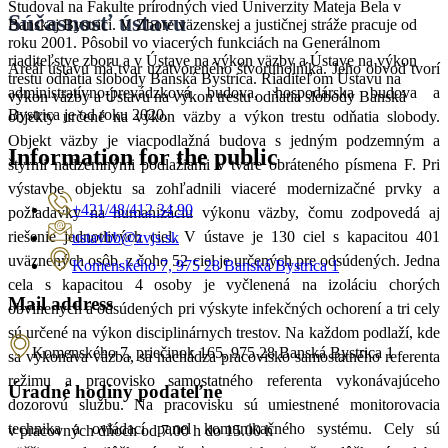
Študoval na Fakulte prírodných vied Univerzity Mateja Bela v
Súčasnosť ústavu
Banskej Bystrici. V Zbore väzenskej a justičnej stráže pracuje od
roku 2001. Pôsobil vo viacerých funkciách na Generálnom
riaditeľstve zboru a v Ústave na výkon väzby a Ústave na výkon
Areál ústavu má tvar uzatvoreného štvoruholníka. Jeho obvod tvorí
trestu odňatia slobody Banská Bystrica. Riaditeľom Ústavu na
administratívno-prevádzková budova, hospodárska budova a
výkon väzby a Ústavu na výkon trestu odňatia slobody Banská
Bystrica je od roku 2020.
objekty určené na výkon väzby a výkon trestu odňatia slobody.
Objekt väzby je viacpodlažná budova s jedným podzemným a
Information for the public
štyrmi nadzemnými podlažiami v tvare obráteného písmena F. Pri
výstavbe objektu sa zohľadnili viaceré modernizačné prvky a
+421/48/412 34 90
požiadavky na humanizáciu výkonu väzby, čomu zodpovedá aj
riešenie jednotlivých ciel. V ústave je 130 ciel s kapacitou 401
ustavbb@zvjs.sk
uväznených osôb, z čoho 52 ciel je určených pre odsúdených. Jedna
Komenského 7, 975 28 Banská Bystrica 1
cela s kapacitou 4 osoby je vyčlenená na izoláciu chorých
Mail address
obvinených a odsúdených pri výskyte infekčných ochorení a tri cely
sú určené na výkon disciplinárnych trestov. Na každom podlaží, kde
Komenského 7, priečinok 165, 975 28 Banská Bystrica 1
sa vykonáva väzba, sa nachádza pracovisko samostatného referenta
režimu a pracovisko samostatného referenta vykonávajúceho
Úradné hodiny podateľne
dozorovú službu. Na pracovisku sú umiestnené monitorovacia
technika a ovládací panel komunikačného systému. Cely sú
v pracovných dňoch od 7.00 h do 15.00 h