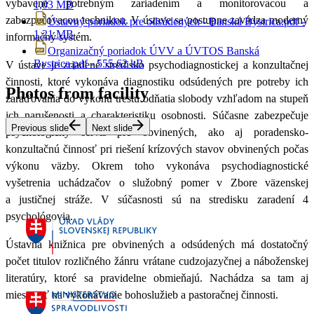
vybavené potrebným zariadením a monitorovacou a
1,03 MB
zabezpečovacou technikou. V ústave sa postupne zavádza moderný
Ústavný poriadok pre odsúdených - Banská Bystrica.pdf -
1,21 MB
informačný systém.
Organizačný poriadok ÚVV a ÚVTOS Banská
Bystrica.pdf - 555,62 kB
V ústave je zriadené stredisko psychodiagnostickej a konzultačnej
činnosti, ktoré vykonáva diagnostiku odsúdených pre potreby ich
Photos from facility
zaraďovania do výkonu trestu odňatia slobody vzhľadom na stupeň
ich narušenosti a charakteristiku osobnosti. Súčasne zabezpečuje
Previous slide
Next slide
psychologický servis pre obvinených, ako aj poradensko-
konzultačnú činnosť pri riešení krízových stavov obvinených počas
výkonu väzby. Okrem toho vykonáva psychodiagnostické
vyšetrenia uchádzačov o služobný pomer v Zbore väzenskej
a justičnej stráže. V súčasnosti sú na stredisku zaradení 4
psychológovia.
Ústavná knižnica pre obvinených a odsúdených má dostatočný
počet titulov rozličného žánru vrátane cudzojazyčnej a náboženskej
literatúry, ktoré sa pravidelne obmieňajú. Nachádza sa tam aj
miestnosť na vykonávanie bohoslužieb a pastoračnej činnosti.