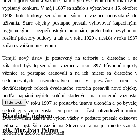
nové objekty súdu a väznice, na ktorých výstavbu bol v roku 1896
vypísaný konkurz. V máji 1897 sa začalo s výstavbou a 15. októbra
1898 boli budovy sedriálneho súdu a väznice odovzdané do
užívania. Staré objekty postupne prestali vyhovovať kapacitným,
hygienickým a bezpečnostným potrebám, preto bolo nevyhnutné
rozšíriť priestory budovy, a tak sa v roku 1929 a neskôr v roku 1937
začalo s väčšou prestavbou.
Terajší nový ústav je postavený na teritóriu a čiastočne i na
základoch bývalej sedriálnej väznice z roku 1897. Pôvodné objekty
väznice sa postupne asanovali a na ich mieste sa čiastočne v
sedemdesiatych, osemdesiatych no v prevažnej miere v
deväťdesiatych rokoch dvadsiateho storočia postavili nové objekty
podľa najnáročnejších kritérií kladených na moderné väzenské
Hide text
zariadenie. V roku 1997 sa prestavba ústavu ukončila a po bývalej
sedriálnej väznici zostal len priestor a časti obvodového múru.
Riaditeľ ústavu
Dobudovaním ústavu na výkon väzby v podstate prestala existovať
jedna z najstarších väzníc na Slovensku a na jej mieste vznikla
plk. Mgr. Ivan Petrán
moderná a účelová ustanovizeň.